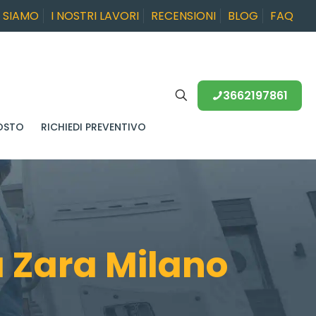
I SIAMO
I NOSTRI LAVORI
RECENSIONI
BLOG
FAQ
3662197861
OSTO
RICHIEDI PREVENTIVO
 Zara Milano