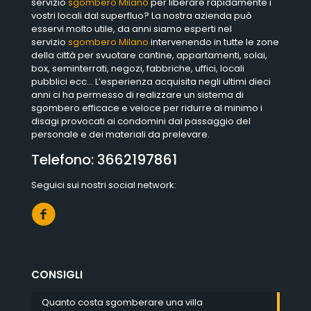
servizio
sgombero Milano
per liberare rapidamente i
vostri locali dal superfluo? La nostra azienda può
esservi molto utile, da anni siamo esperti nel
servizio
sgombero Milano
intervenendo in tutte le zone
della città per svuotare cantine, appartamenti, solai,
box, seminterrati, negozi, fabbriche, uffici, locali
pubblici ecc… L’esperienza acquisita negli ultimi dieci
anni ci ha permesso di realizzare un sistema di
sgombero efficace e veloce per ridurre al minimo i
disagi provocati ai condomini dal passaggio del
personale e dei materiali da prelevare.
Telefono:
3662197861
Seguici sui nostri social network:
CONSIGLI
Quanto costa sgomberare una villa