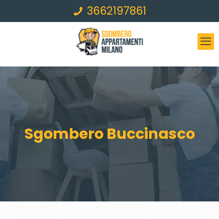
3662197861
Sgombero Buccinasco