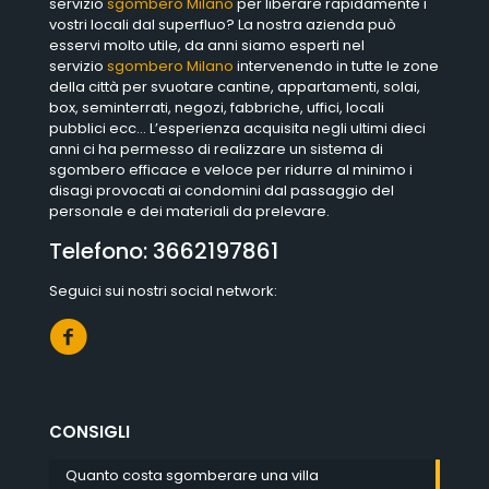
servizio
sgombero Milano
per liberare rapidamente i
vostri locali dal superfluo? La nostra azienda può
esservi molto utile, da anni siamo esperti nel
servizio
sgombero Milano
intervenendo in tutte le zone
della città per svuotare cantine, appartamenti, solai,
box, seminterrati, negozi, fabbriche, uffici, locali
pubblici ecc… L’esperienza acquisita negli ultimi dieci
anni ci ha permesso di realizzare un sistema di
sgombero efficace e veloce per ridurre al minimo i
disagi provocati ai condomini dal passaggio del
personale e dei materiali da prelevare.
Telefono:
3662197861
Seguici sui nostri social network:
CONSIGLI
Quanto costa sgomberare una villa