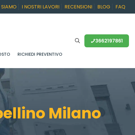
I SIAMO
I NOSTRI LAVORI
RECENSIONI
BLOG
FAQ
3662197861
OSTO
RICHIEDI PREVENTIVO
llino Milano