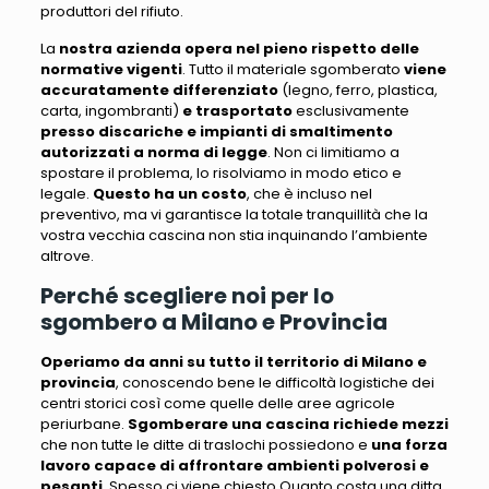
produttori del rifiuto.
La
nostra azienda opera nel pieno rispetto delle
normative vigenti
.
Tutto il materiale sgomberato
viene
accuratamente differenziato
(legno, ferro, plastica,
carta, ingombranti)
e trasportato
esclusivamente
presso discariche e impianti di smaltimento
autorizzati
a norma di legge
. Non ci limitiamo a
spostare il problema, lo risolviamo in modo etico e
legale.
Questo ha un costo
, che è incluso nel
preventivo,
ma vi garantisce la totale tranquillità che la
vostra vecchia cascina non stia inquinando l’ambiente
altrove
.
Perché scegliere noi per lo
sgombero a Milano e Provincia
Operiamo da anni su tutto il territorio di Milano e
provincia
,
conoscendo bene le difficoltà logistiche dei
centri storici
così come quelle
delle aree agricole
periurbane
.
Sgomberare una cascina richiede mezzi
che non tutte le ditte di traslochi possiedono e
una forza
lavoro capace di affrontare ambienti polverosi e
pesanti
. Spesso ci viene chiesto
Quanto costa una ditta