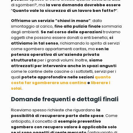
di sgomberi?
, ma
la vera domanda dovrebbe essere
“
Quanto vale la sicurezza di un lavoro ben fatto?
“.
Offriamo un servizio “chiavi in mano”
:
dallo
smontaggio al carico
,
fino alla pulizia finale
sommaria
degli ambienti.
Se nel corso delle operazioni
troviamo
oggetti che possono essere donati a enti benefici
,
ci
attiviamo in tal senso
, richiamando lo spirito di servizi
come
sgombero appartamenti caritas
, ma
con la
potenza operativa di un’azienda privata
strutturata
per i grandi volumi. Inoltre,
siamo
attrezzati per intervenire anche in spazi angusti
come le
cantine delle cascine o i sottotetti
, servizi per i
quali
potete approfondire nelle sezioni
quanto
costa far sgomberare una cantina
e
liberare i
solai
.
Domande frequenti e dettagli finali
Riceviamo spesso richieste che riguardano
la
possibilità di recuperare parte delle spese
.
Come
anticipato
, il concetto di
esempio preventivo
sgombero
con recupero valore
è applicabile solo
se vi sono oggetti di reale mercato
(
antiquariato di