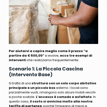
Per aiutarvi a capire meglio come il prezzo “a
partire da € 500,00”
si evolve,
ecco tre esempi di
interventi
che realizziamo frequentemente:
Scenario 1: La Piccola Cascina
(Intervento Base)
Si tratta di una
struttura con un solo corpo abitativo
principale e un piccolo box
esterno.
I locali sono
parzialmente vuoti
, rimangono solo alcuni mobili vecchi
e poche scatole.
L’accesso è comodo e asfaltato
. In
questo caso,
il costo si avvicina molto alla nostra
tariffa di partenza
, poiché l’impegno di mezzi e