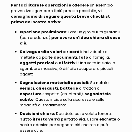
Per facilitare le operazioni
e ottenere un
esempio
preventivo sgombero
il più preciso possibile,
vi
consigliamo di seguire questa breve checklist
prima del nostro arrivo
:
Ispezione preliminare
:
Fate un giro di tutti gli stabili
(con prudenza)
per avere un’idea chiara di cosa
c’è
.
S
alvaguardia valori e ricordi
:
Individuate e
mettete da parte
documenti
,
foto
di famiglia,
oggetti preziosi
o
affettivi
.
Una volta iniziato lo
sgombero massivo, è difficile recuperare piccoli
oggetti
.
Segnalazione materiali speciali
:
Se notate
vernici
,
oli
esausti
,
batterie
di trattori o
coperture
sospette (es. eternit),
segnalatelo
subito
. Questo
incide sulla sicurezza e sulle
modalità di smaltimento
.
Decisioni chiare
:
Decidete cosa volete tenere.
Tutto il resto verrà portato via
.
Usare etichette o
nastro adesivo per segnare ciò che resta
può
essere utile.