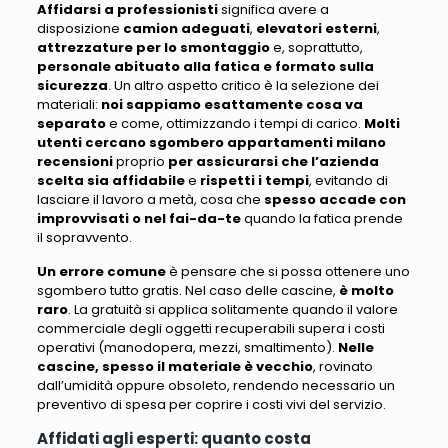
Affidarsi a professionisti
significa avere a
disposizione
camion adeguati
,
elevatori esterni
,
attrezzature per lo smontaggio
e,
soprattutto
,
personale abituato alla fatica e formato sulla
sicurezza
. Un altro aspetto critico è la
selezione dei
materiali
:
noi sappiamo esattamente cosa va
separato
e come, ottimizzando i tempi di carico.
Molti
utenti cercano
sgombero appartamenti milano
recensioni
proprio
per assicurarsi che l’azienda
scelta sia affidabile
e
rispetti i tempi
,
evitando di
lasciare il lavoro a metà
,
cosa che
spesso accade con
improvvisati o nel fai-da-te
quando la fatica prende
il sopravvent
o.
Un errore comune
è pensare che si possa ottenere uno
sgombero tutto gratis
. Nel caso delle cascine,
è molto
raro
.
La gratuità si applica solitamente quando il valore
commerciale degli oggetti recuperabili supera i costi
operativi
(manodopera, mezzi, smaltimento).
Nelle
cascine, spesso il materiale è vecchio
, rovinato
dall’umidità oppure obsoleto,
rendendo necessario un
preventivo di spesa per coprire i costi vivi del servizio
.
Affidati agli esperti: quanto costa