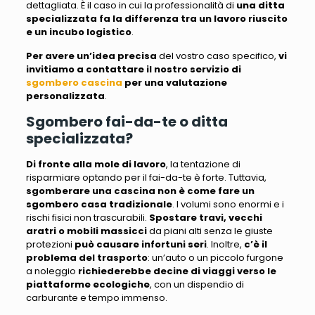
dettagliata.
È il caso in cui la professionalità
di
una ditta
specializzata fa la differenza tra un lavoro riuscito
e un incubo logistico
.
Per avere un’idea precisa
del vostro caso specifico,
vi
invitiamo a contattare il nostro servizio di
sgombero cascina
per una valutazione
personalizzata
.
Sgombero fai-da-te o ditta
specializzata?
Di fronte alla mole di lavoro
,
la tentazione di
risparmiare optando per il fai-da-te è forte
. Tuttavia,
sgomberare una cascina non è come fare un
sgombero casa
tradizionale
.
I volumi sono enormi e i
rischi fisici non trascurabili
.
Spostare travi, vecchi
aratri o mobili massicci
da piani alti
senza le giuste
protezioni
può causare infortuni seri
. Inoltre,
c’è il
problema del trasporto
: u
n’auto o un piccolo furgone
a noleggio
richiederebbe decine di viaggi verso le
piattaforme ecologiche
, con un dispendio di
carburante e tempo immenso.