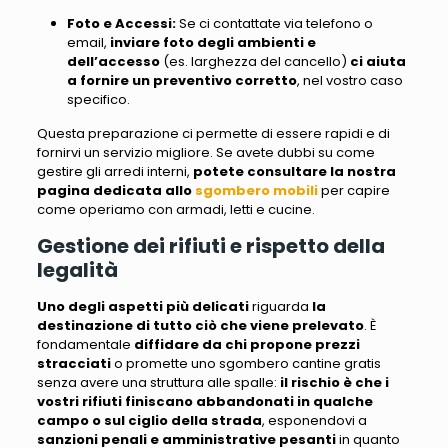
Foto e Accessi
:
Se ci contattate via telefono o
email,
inviare
foto degli ambienti e
dell’accesso
(es. larghezza del cancello)
ci aiuta
a fornire un preventivo corretto
, nel vostro caso
specifico.
Questa preparazione ci permette di essere rapidi e di
fornirvi un servizio migliore
. Se avete dubbi su come
gestire gli arredi interni,
potete consultare la nostra
pagina dedicata allo
sgombero mobili
per capire
come operiamo con armadi, letti e cucine
.
Gestione dei rifiuti e rispetto della
legalità
Uno degli aspetti più delicati
riguarda
la
destinazione di tutto ciò che viene prelevato
. È
fondamentale
diffidare da chi propone prezzi
stracciati
o promette uno
sgombero cantine gratis
senza avere una struttura alle spalle:
il rischio è che i
vostri rifiuti finiscano abbandonati in qualche
campo o sul ciglio della strada
,
esponendovi
a
sanzioni penali e amministrative pesanti
in quanto