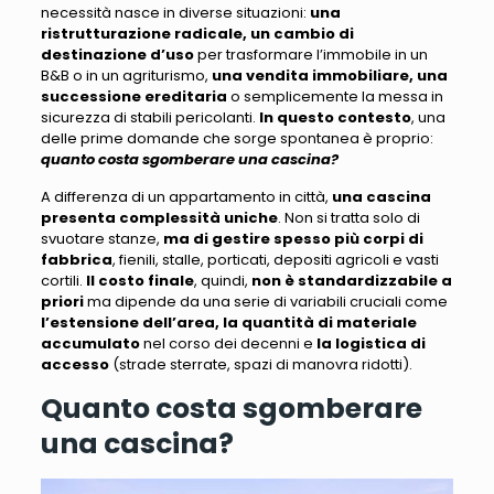
necessità nasce in diverse situazioni:
una
ristrutturazione radicale, un cambio di
destinazione d’uso
per trasformare l’immobile in un
B&B o in un agriturismo,
una vendita immobiliare, una
successione ereditaria
o semplicemente
la messa in
sicurezza di stabili pericolanti
.
In questo contesto
,
una
delle prime domande
che sorge spontanea è proprio:
quanto costa sgomberare una cascina?
A differenza di un appartamento in città,
una cascina
presenta complessità uniche
.
Non si tratta solo di
svuotare stanze
,
ma di gestire spesso più corpi di
fabbrica
,
fienili, stalle, porticati, depositi agricoli e vasti
cortili
.
Il costo finale
, quindi,
non è standardizzabile a
priori
ma
dipende da una serie di variabili
cruciali come
l’estensione dell’area, la quantità di materiale
accumulato
nel corso dei decenni e
la logistica di
accesso
(
strade sterrate, spazi di manovra ridotti
).
Quanto costa sgomberare
una cascina?