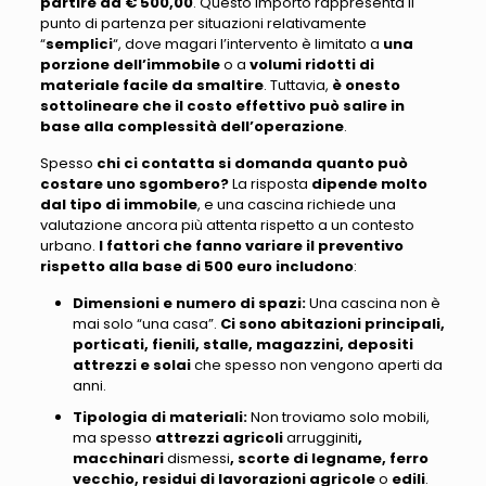
partire da € 500,00
. Questo importo
rappresenta il
punto di partenza per situazioni relativamente
“
semplici
“
, dove magari
l’intervento è limitato a
una
porzione dell’immobile
o a
volumi ridotti di
materiale facile da smaltire
.
Tuttavia
,
è onesto
sottolineare che il costo effettivo può salire in
base alla complessità dell’operazione
.
Spesso
chi ci contatta si domanda
quanto può
costare uno sgombero?
La risposta
dipende molto
dal tipo di immobile
, e
una cascina richiede una
valutazione ancora più attenta
rispetto a un contesto
urbano.
I fattori che fanno variare il preventivo
rispetto alla base di 500 euro includono
:
Dimensioni e numero di spazi
:
Una cascina non è
mai solo “una casa”
.
Ci sono abitazioni principali,
porticati, fienili, stalle, magazzini, depositi
attrezzi e solai
che spesso non vengono aperti da
anni.
Tipologia di materiali
:
Non troviamo solo mobili,
ma spesso
attrezzi agricoli
arrugginiti
,
macchinari
dismessi
, scorte di legname, ferro
vecchio, residui di lavorazioni agricole
o
edili
.