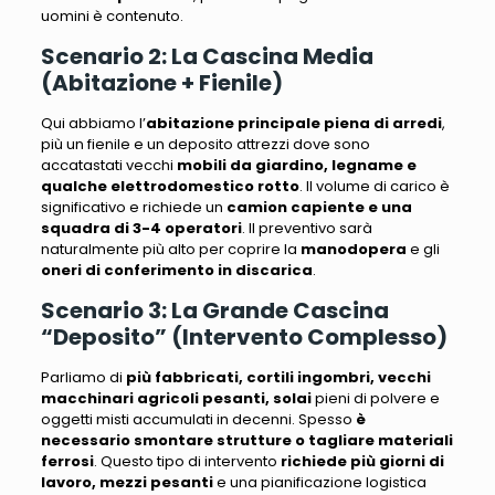
uomini è contenuto.
Scenario 2: La Cascina Media
(Abitazione + Fienile)
Qui abbiamo l’
abitazione principale piena di arredi
,
più un fienile e un deposito attrezzi
dove sono
accatastati vecchi
mobili da giardino, legname e
qualche elettrodomestico rotto
.
Il volume di carico è
significativo
e richiede un
camion capiente e una
squadra di 3-4 operatori
.
Il preventivo sarà
naturalmente più alto
per coprire la
manodopera
e gli
oneri di conferimento in discarica
.
Scenario 3: La Grande Cascina
“Deposito” (Intervento Complesso)
Parliamo di
più fabbricati, cortili ingombri, vecchi
macchinari agricoli pesanti, solai
pieni di polvere e
oggetti misti accumulati in decenni
. Spesso
è
necessario smontare strutture o tagliare materiali
ferrosi
. Questo tipo di intervento
richiede più giorni di
lavoro, mezzi pesanti
e una pianificazione logistica