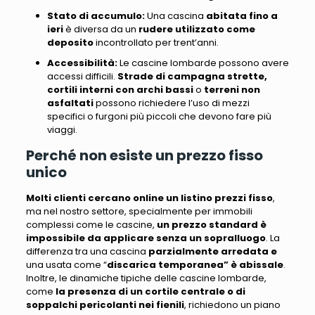
Stato di accumulo
:
Una cascina
abitata fino a
ieri
è diversa da un
rudere utilizzato come
deposito
incontrollato per trent’anni.
Accessibilità
:
Le cascine lombarde
possono avere
accessi difficili
.
Strade di campagna strette,
cortili interni con archi bassi
o
terreni non
asfaltati
possono richiedere l’uso di
mezzi
specifici o furgoni più piccoli
che devono fare più
viaggi.
Perché non esiste un prezzo fisso
unico
Molti clienti cercano online un listino prezzi fisso
,
ma
nel nostro settore, specialmente per immobili
complessi come le cascine
,
un prezzo standard è
impossibile da applicare senza un sopralluogo
. La
differenza
tra una cascina
parzialmente arredata e
una usata come “
discarica temporanea”
è abissale
.
Inoltre, le dinamiche tipiche delle cascine lombarde,
come
la presenza di un cortile centrale o di
soppalchi pericolanti nei fienili
,
richiedono un piano