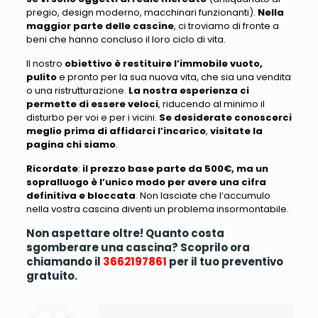
pregio, design moderno, macchinari funzionanti
).
Nella
maggior parte delle cascine
,
ci troviamo di fronte a
beni che hanno concluso il loro ciclo di vita
.
Il nostro
obiettivo è restituire l’immobile vuoto,
pulito
e pronto per la sua nuova vita,
che sia una vendita
o una ristrutturazione
.
La nostra esperienza ci
permette di essere
veloci
, riducendo al
minimo il
disturbo per voi e per i vicini
.
Se desiderate conoscerci
meglio prima di affidarci l’incarico
,
visitate la
pagina chi siamo
.
Ricordate
:
il prezzo base parte da 500€, ma un
sopralluogo è l’unico modo per avere una cifra
definitiva e bloccata
.
Non lasciate che l’accumulo
nella vostra cascina diventi un problema insormontabile
.
Non aspettare oltre! Quanto costa
sgomberare una cascina? Scoprilo ora
chiamando il
3662197861
per il tuo preventivo
gratuito.