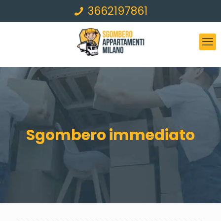
3662197861
Sgombero immediato