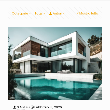
Categorie
Tags
Autori
Mostra tutto
S.A.M
su
Febbraio 18, 2026