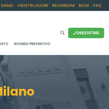
I SIAMO
I NOSTRI LAVORI
RECENSIONI
BLOG
FAQ
3662197861
OSTO
RICHIEDI PREVENTIVO
Milano