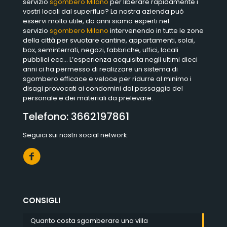
servizio
sgombero Milano
per liberare rapidamente i
vostri locali dal superfluo? La nostra azienda può
esservi molto utile, da anni siamo esperti nel
servizio
sgombero Milano
intervenendo in tutte le zone
della città per svuotare cantine, appartamenti, solai,
box, seminterrati, negozi, fabbriche, uffici, locali
pubblici ecc… L’esperienza acquisita negli ultimi dieci
anni ci ha permesso di realizzare un sistema di
sgombero efficace e veloce per ridurre al minimo i
disagi provocati ai condomini dal passaggio del
personale e dei materiali da prelevare.
Telefono:
3662197861
Seguici sui nostri social network:
CONSIGLI
Quanto costa sgomberare una villa