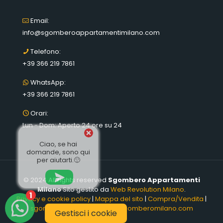
Email:
info@sgomberoappartamentimilano.com
Telefono:
+39 366 219 7861
WhatsApp:
+39 366 219 7861
Orari:
Lun - Dom: Aperto 24 ore su 24
Ciao, se hai
domande, sono qui
per aiutarti.🙂
© 2024 All rights reserved
Sgombero Appartamenti
Milano
Sito gestito da
Web Revolution Milano
.
1
Privacy e cookie policy
|
Mappa del sito
|
Compra/Vendita
|
sgomberoamilano.it
|
www.sgomberomilano.com
Gestisci i cookie