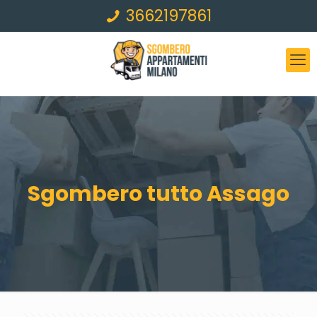
3662197861
Sgombero tutto Assago