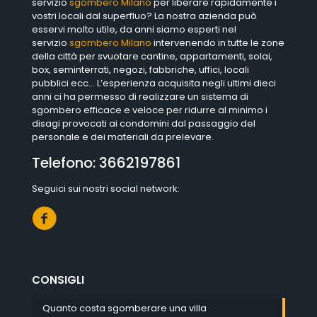
servizio
sgombero Milano
per liberare rapidamente i
vostri locali dal superfluo? La nostra azienda può
esservi molto utile, da anni siamo esperti nel
servizio
sgombero Milano
intervenendo in tutte le zone
della città per svuotare cantine, appartamenti, solai,
box, seminterrati, negozi, fabbriche, uffici, locali
pubblici ecc… L’esperienza acquisita negli ultimi dieci
anni ci ha permesso di realizzare un sistema di
sgombero efficace e veloce per ridurre al minimo i
disagi provocati ai condomini dal passaggio del
personale e dei materiali da prelevare.
Telefono:
3662197861
Seguici sui nostri social network:
CONSIGLI
Quanto costa sgomberare una villa