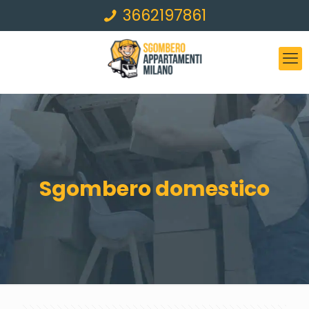
3662197861
Sgombero domestico