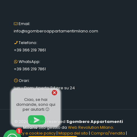
Email:
info@sgomberoappartamentimilano.com
Telefono:
+39 366 219 7861
WhatsApp:
+39 366 219 7861
Orari:
Lun - Dom: Aperto 24 ore su 24
Ciao, se hai
domande, sono qui
per aiutarti.🙂
© 2024 All rights reserved
Sgombero Appartamenti
Milano
Sito gestito da
Web Revolution Milano
.
1
Privacy e cookie policy
|
Mappa del sito
|
Compra/Vendita
|