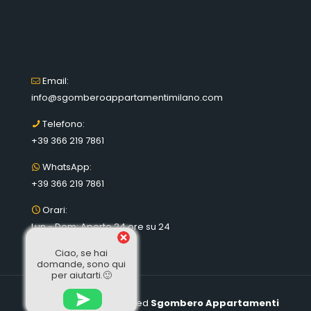
Email:
info@sgomberoappartamentimilano.com
Telefono:
+39 366 219 7861
WhatsApp:
+39 366 219 7861
Orari:
Lun - Dom: Aperto 24 ore su 24
Ciao, se hai
domande, sono qui
per aiutarti.🙂
© 2024 All rights reserved
Sgombero Appartamenti