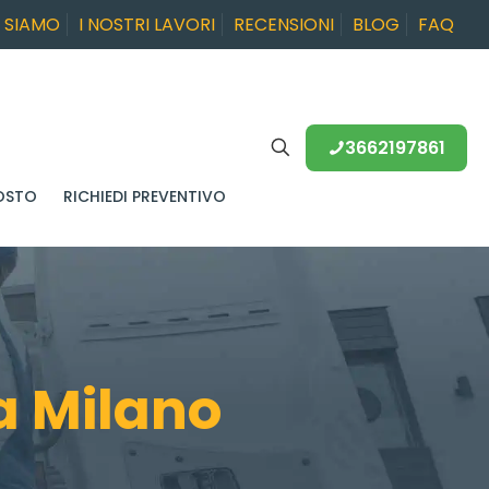
I SIAMO
I NOSTRI LAVORI
RECENSIONI
BLOG
FAQ
3662197861
OSTO
RICHIEDI PREVENTIVO
a Milano