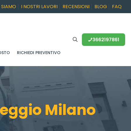
I SIAMO
I NOSTRI LAVORI
RECENSIONI
BLOG
FAQ
3662197861
OSTO
RICHIEDI PREVENTIVO
eggio Milano