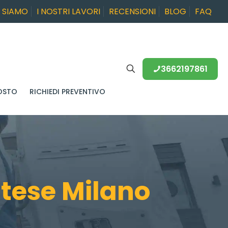
I SIAMO
I NOSTRI LAVORI
RECENSIONI
BLOG
FAQ
3662197861
OSTO
RICHIEDI PREVENTIVO
atese Milano