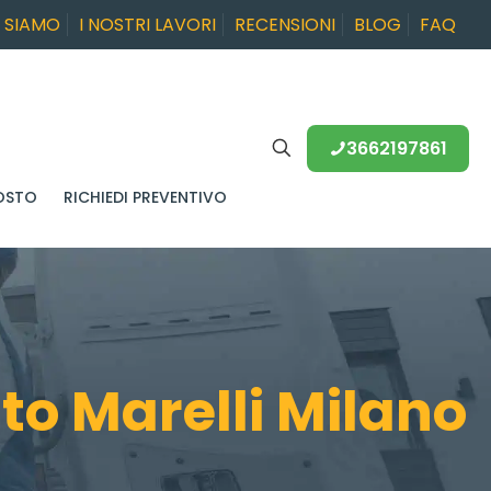
I SIAMO
I NOSTRI LAVORI
RECENSIONI
BLOG
FAQ
3662197861
OSTO
RICHIEDI PREVENTIVO
o Marelli Milano