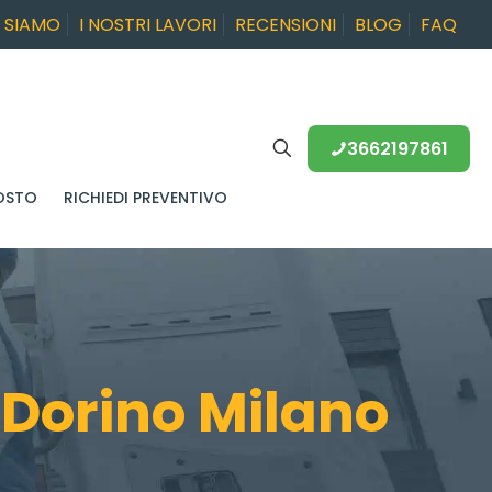
I SIAMO
I NOSTRI LAVORI
RECENSIONI
BLOG
FAQ
3662197861
OSTO
RICHIEDI PREVENTIVO
Dorino Milano