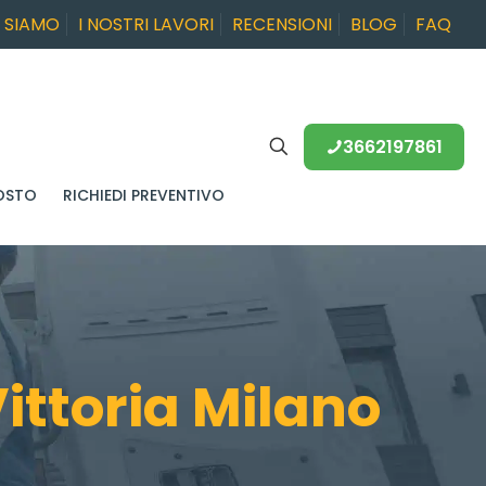
I SIAMO
I NOSTRI LAVORI
RECENSIONI
BLOG
FAQ
3662197861
OSTO
RICHIEDI PREVENTIVO
ittoria Milano