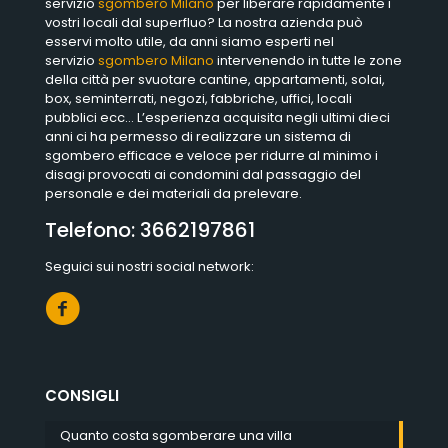
servizio
sgombero Milano
per liberare rapidamente i
vostri locali dal superfluo? La nostra azienda può
esservi molto utile, da anni siamo esperti nel
servizio
sgombero Milano
intervenendo in tutte le zone
della città per svuotare cantine, appartamenti, solai,
box, seminterrati, negozi, fabbriche, uffici, locali
pubblici ecc… L’esperienza acquisita negli ultimi dieci
anni ci ha permesso di realizzare un sistema di
sgombero efficace e veloce per ridurre al minimo i
disagi provocati ai condomini dal passaggio del
personale e dei materiali da prelevare.
Telefono:
3662197861
Seguici sui nostri social network:
CONSIGLI
Quanto costa sgomberare una villa