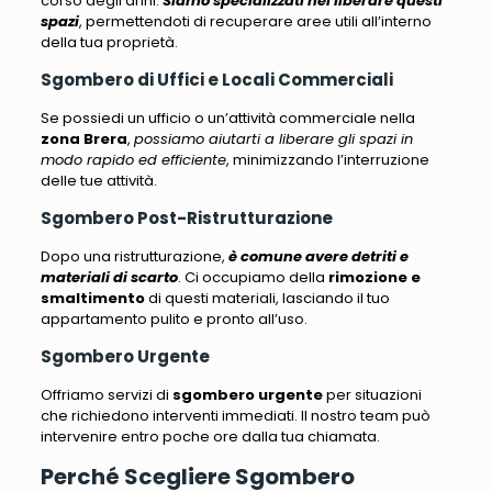
corso degli anni.
Siamo specializzati nel liberare questi
spazi
, permettendoti di recuperare aree utili all’interno
della tua proprietà.
Sgombero di Uffici e Locali Commerciali
Se possiedi un ufficio o un’attività commerciale nella
zona Brera
,
possiamo aiutarti a liberare gli spazi in
modo rapido ed efficiente
, minimizzando l’interruzione
delle tue attività.
Sgombero Post-Ristrutturazione
Dopo una ristrutturazione,
è comune avere detriti e
materiali di scarto
. Ci occupiamo della
rimozione e
smaltimento
di questi materiali, lasciando il tuo
appartamento pulito e pronto all’uso.
Sgombero Urgente
Offriamo servizi di
sgombero urgente
per situazioni
che richiedono interventi immediati
. Il nostro team può
intervenire entro poche ore dalla tua chiamata.
Perché Scegliere Sgombero