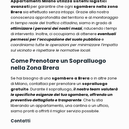
Appartamenti Milano
utilizza sistemi logistici
avanzati
per garantire che ogni
sgombero nella zona
Brera
sia effettuato senza intoppi. Grazie alla nostra
conoscenza approfondita del territorio e al
monitoraggio
in tempo reale del traffico cittadino
, siamo in grado di
ottimizzare i percorsi dei nostri mezzi
, riducendo i tempi
di intervento. Inoltre, ci occupiamo di ottenere
eventuali
permessi per l’occupazione del suolo pubblico
e
coordiniamo tutte le operazioni per minimizzare l’impatto
sul vicinato e rispettare le normative locali
.
Come Prenotare un Sopralluogo
nella Zona Brera
Se hai bisogno di uno
sgombero a Brera
o in altre zone
di Milano, contattaci per prenotare un
sopralluogo
gratuito
. Durante il sopralluogo,
il nostro team valuterà
le specifiche esigenze del tuo sgombero, offrendo un
preventivo dettagliato e trasparente
. Che tu stia
liberando un appartamento, una cantina o un ufficio,
siamo pronti a offrirti il miglior servizio possibile
.
Contatti