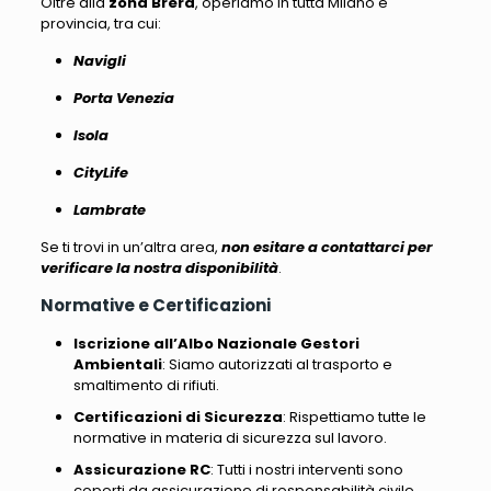
Oltre alla
zona Brera
, operiamo in tutta Milano e
provincia, tra cui
:
Navigli
Porta Venezia
Isola
CityLife
Lambrate
Se ti trovi in un’altra area,
non esitare a contattarci per
verificare la nostra disponibilità
.
Normative e Certificazioni
Iscrizione all’Albo Nazionale Gestori
Ambientali
: Siamo autorizzati al trasporto e
smaltimento di rifiuti.
Certificazioni di Sicurezza
: Rispettiamo tutte le
normative in materia di sicurezza sul lavoro.
Assicurazione RC
: Tutti i nostri interventi sono
coperti da assicurazione di responsabilità civile.