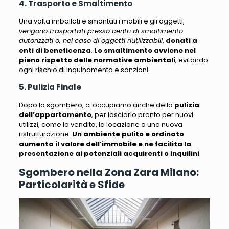
4. Trasporto e Smaltimento
Una volta imballati e smontati i mobili e gli oggetti,
vengono trasportati presso centri di smaltimento
autorizzati o, nel caso di oggetti riutilizzabili
,
donati a
enti di beneficenza
.
Lo smaltimento avviene nel
pieno rispetto delle normative ambientali
, evitando
ogni rischio di inquinamento e sanzioni.
5. Pulizia Finale
Dopo lo sgombero, ci occupiamo anche della
pulizia
dell’appartamento
, per lasciarlo pronto per nuovi
utilizzi, come la vendita, la locazione o una nuova
ristrutturazione.
Un ambiente pulito e ordinato
aumenta il valore dell’immobile e ne facilita la
presentazione ai potenziali acquirenti o inquilini
.
Sgombero nella Zona Zara Milano:
Particolarità e Sfide