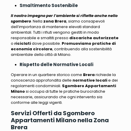
Smaltimento Sostenibile
Il nostro impegno per l’ambiente si riflette anche nello
sgombero
. Nella
zona Brera
, siamo consapevoli
dell’importanza di mantenere elevati standard
ambientali.
Tutti i rifiuti vengono gestiti in modo
responsabile e smaltiti presso
discariche autorizzate
o
riciclati
dove possibile.
Promuoviamo pratiche di
economia circolare
, contribuendo alla sostenibilità
ambientale della città di Milano.
Rispetto delle Normative Locali
Operare in un quartiere storico come
Brera
richiede la
conoscenza approfondita delle
normative locali
e dei
regolamenti condominiali.
Sgombero Appartamenti
Milano
si occupa di tutte le pratiche burocratiche
necessarie, assicurando che ogni intervento sia
conforme alle leggi vigenti
.
Servizi Offerti da Sgombero
Appartamenti Milano nella Zona
Brera