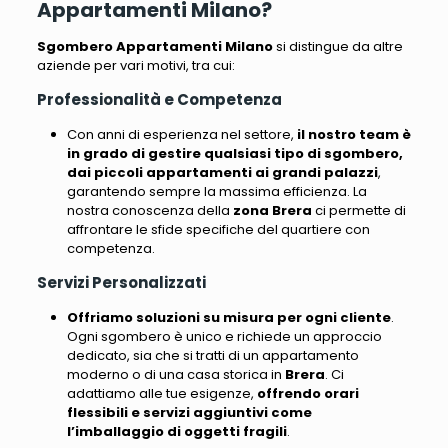
Appartamenti Milano?
Sgombero Appartamenti Milano
si distingue da altre
aziende per vari motivi, tra cui
:
Professionalità e Competenza
Con anni di esperienza nel settore,
il nostro team è
in grado di gestire qualsiasi tipo di sgombero,
dai piccoli appartamenti ai grandi palazzi
,
garantendo sempre la massima efficienza.
La
nostra conoscenza della
zona Brera
ci permette di
affrontare le sfide specifiche del quartiere con
competenza
.
Servizi Personalizzati
Offriamo soluzioni su misura per ogni cliente
.
Ogni sgombero è unico e richiede un approccio
dedicato, sia che si tratti di un appartamento
moderno o di una casa storica in
Brera
.
Ci
adattiamo alle tue esigenze
,
offrendo orari
flessibili e servizi aggiuntivi come
l’imballaggio di oggetti fragili
.