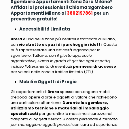
Sgombero Appartamenti Zona Zara Milano?
Affidati ai professionisti! Chiama Sgombero
Appartamenti Milano al
3662197861
per un
preventivo gratuito!
Accessibilità Limitata
Brera
è una delle zone più centrali e trafficate di Milano,
con
vie strette e spazi di parcheggio ridotti
. Questo
può rappresentare una difficoltà logistica per lo
sgombero. Tuttavia,
con il giusto approccio
organizzativo, siamo in grado di gestire ogni aspetto,
incluso l’ottenimento di eventuali
permessi di accesso
per veicoli nelle zone a traffico limitato (ZTL).
Mobili e Oggetti di Pregio
Gli appartamenti di
Brera
spesso contengono mobili
d’epoca
, opere d’arte e oggetti di valore che richiedono
una particolare attenzione.
Durante lo sgombero,
utilizziamo tecniche e materiali di imballaggio
specializzati
per garantire la massima sicurezza nel
trasporto di oggetti delicati.
Il nostro personale è formato
per maneggiare oggetti preziosi
con cura ed esperienza.