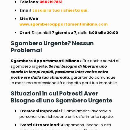
Telefono
:
3662197861
Email
:
Lascia la tua richiesta qui
.
Sito
Web
:
www.sgomberoappartamentimilano.com
Orari
: Disponibili
7 giorni su 7
, dalle
8:00 alle 20:00
Sgombero Urgente? Nessun
Problema!
Sgombero Appartamenti Milano
offre anche servizi di
sgombero urgente.
Se hai bisogno di liberare uno
spazio in tempi rapidi, possiamo intervenire entro
poche ore dalla tua chiamata
, garantendo comunque
la massima professionalità e rispetto per il tuo immobile.
Situazioni in cui Potresti Aver
Bisogno di uno Sgombero Urgente
Traslochi Improvvisi
: Cambiamenti lavorativi o
personali che richiedono un trasferimento rapido.
Eventi Straordinari
: Allagamenti, incendi o altri