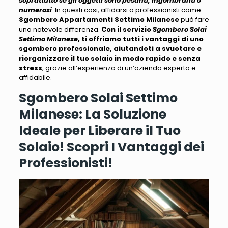
soprattutto se gli oggetti sono pesanti, ingombranti o
numerosi
. In questi casi, affidarsi a professionisti come
Sgombero Appartamenti Settimo Milanese
può fare
una notevole differenza.
Con il servizio
Sgombero Solai
Settimo Milanese
, ti offriamo tutti i vantaggi di uno
sgombero professionale, aiutandoti a svuotare e
riorganizzare il tuo solaio in modo rapido e senza
stress
, grazie all’esperienza di un’azienda esperta e
affidabile.
Sgombero Solai Settimo
Milanese: La Soluzione
Ideale per Liberare il Tuo
Solaio! Scopri I
Vantaggi dei
Professionisti!