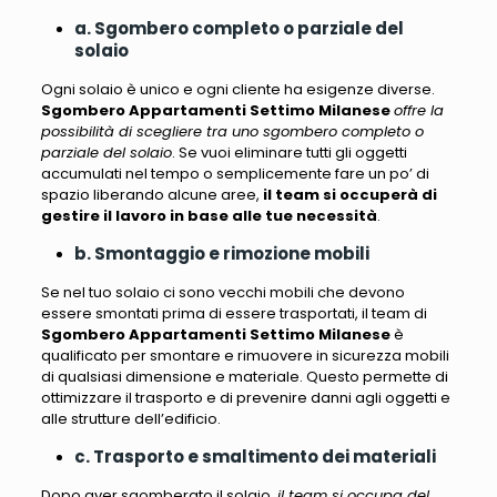
a. Sgombero completo o parziale del
solaio
Ogni solaio è unico e ogni cliente ha esigenze diverse.
Sgombero Appartamenti Settimo Milanese
offre la
possibilità di scegliere tra uno sgombero completo o
parziale del solaio
. Se vuoi eliminare tutti gli oggetti
accumulati nel tempo o semplicemente fare un po’ di
spazio liberando alcune aree,
il team si occuperà di
gestire il lavoro in base alle tue necessità
.
b. Smontaggio e rimozione mobili
Se nel tuo solaio ci sono vecchi mobili che devono
essere smontati prima di essere trasportati,
il team di
Sgombero Appartamenti Settimo Milanese
è
qualificato per smontare e rimuovere in sicurezza mobili
di qualsiasi dimensione e materiale
. Questo permette di
ottimizzare il trasporto e di prevenire danni agli oggetti e
alle strutture dell’edificio.
c. Trasporto e smaltimento dei materiali
Dopo aver sgomberato il solaio,
il team si occupa del