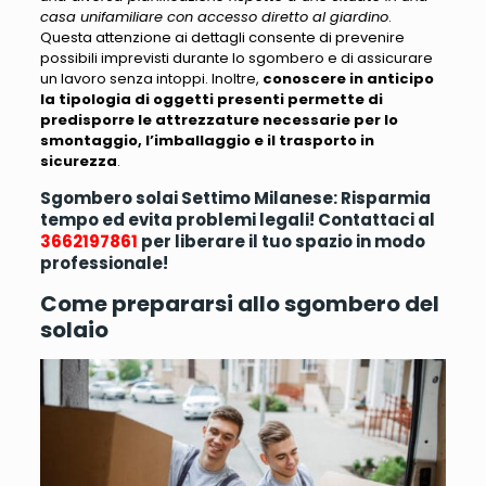
casa unifamiliare con accesso diretto al giardino
.
Questa attenzione ai dettagli consente di prevenire
possibili imprevisti durante lo sgombero e di assicurare
un lavoro senza intoppi. Inoltre,
conoscere in anticipo
la tipologia di oggetti presenti permette di
predisporre le attrezzature necessarie per lo
smontaggio, l’imballaggio e il trasporto in
sicurezza
.
Sgombero solai Settimo Milanese: Risparmia
tempo ed evita problemi legali! Contattaci al
3662197861
per liberare il tuo spazio in modo
professionale!
Come prepararsi allo sgombero del
solaio