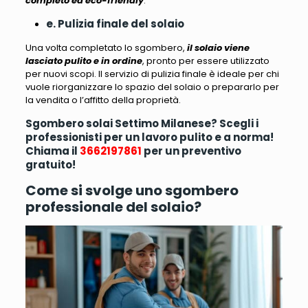
completo ed eco-friendly
.
e. Pulizia finale del solaio
Una volta completato lo sgombero,
il solaio viene
lasciato pulito e in ordine
, pronto per essere utilizzato
per nuovi scopi.
Il servizio di pulizia finale è ideale per chi
vuole riorganizzare lo spazio del solaio o prepararlo per
la vendita o l’affitto della proprietà
.
Sgombero solai Settimo Milanese? Scegli i
professionisti per un lavoro pulito e a norma!
Chiama il
3662197861
per un preventivo
gratuito!
Come si svolge uno sgombero
professionale del solaio?