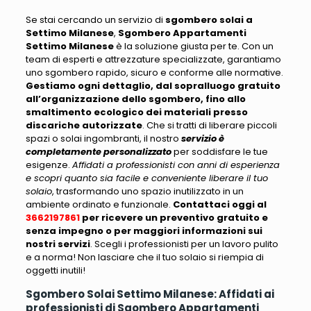
Se stai cercando un servizio di
sgombero solai a
Settimo Milanese
,
Sgombero Appartamenti
Settimo Milanese
è la soluzione giusta per te
. Con un
team di esperti e attrezzature specializzate, garantiamo
uno sgombero rapido, sicuro e conforme alle normative.
Gestiamo ogni dettaglio, dal sopralluogo gratuito
all’organizzazione dello sgombero, fino allo
smaltimento ecologico dei materiali presso
discariche autorizzate
. Che si tratti di liberare
piccoli
spazi o solai ingombranti
, il nostro
servizio è
completamente personalizzato
per soddisfare le tue
esigenze.
Affidati a professionisti con anni di esperienza
e scopri quanto sia facile e conveniente liberare il tuo
solaio
, trasformando uno spazio inutilizzato in un
ambiente ordinato e funzionale.
Contattaci oggi al
3662197861
per ricevere un preventivo gratuito e
senza impegno o per maggiori informazioni sui
nostri servizi
.
Scegli i professionisti per un lavoro pulito
e a norma! Non lasciare che il tuo solaio si riempia di
oggetti inutili
!
Sgombero Solai Settimo Milanese: Affidati ai
professionisti di Sgombero Appartamenti