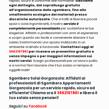
rapido, sicuro e conforme alle normative.
Gestiamo
ogni dettaglio, dal sopralluogo gratuito
all’organizzazione dello sgombero, fino allo
smaltimento ecologico dei materiali presso
discariche autorizzate
. Che si tratti di liberare
piccoli
spazi o solai ingombranti
, il nostro
servizio è
completamente personalizzato
per soddisfare le tue
esigenze.
Affidati a professionisti con anni di esperienza
e scopri quanto sia facile e conveniente liberare il tuo
solaio
, trasformando uno spazio inutilizzato in un
ambiente ordinato e funzionale.
Contattaci oggi al
3662197861
per ricevere un preventivo gratuito e
senza impegno o per maggiori informazioni sui
nostri servizi
.
Scegli i professionisti per un lavoro pulito
e a norma! Non lasciare che il tuo solaio si riempia di
oggetti inutili
!
Sgombero Solai Gorgonzola: Affidati ai
professionisti di Sgombero Appartamenti
Gorgonzola per un servizio rapido, sicuro ed
efficiente! Chiama ora il
3662197861
e libera il
tuo solaio senza pensieri!
Seguici su
Facebook