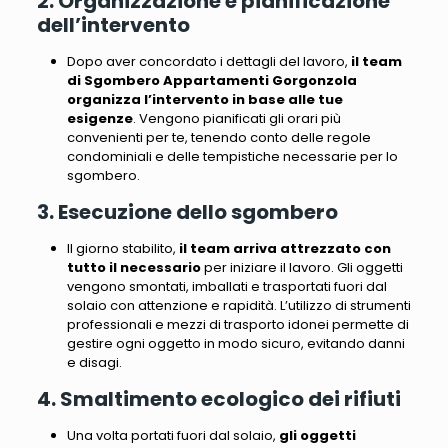
2. Organizzazione e pianificazione
dell’intervento
Dopo aver concordato i dettagli del lavoro,
il team
di Sgombero Appartamenti Gorgonzola
organizza l’intervento in base alle tue
esigenze
. Vengono pianificati gli orari più
convenienti per te, tenendo conto delle regole
condominiali e delle tempistiche necessarie per lo
sgombero.
3. Esecuzione dello sgombero
Il giorno stabilito,
il team arriva attrezzato con
tutto il necessario
per iniziare il lavoro.
Gli oggetti
vengono smontati, imballati e trasportati fuori dal
solaio con attenzione e rapidità
. L’utilizzo di strumenti
professionali e mezzi di trasporto idonei permette di
gestire ogni oggetto in modo sicuro, evitando danni
e disagi.
4. Smaltimento ecologico dei rifiuti
Una volta portati fuori dal solaio,
gli oggetti