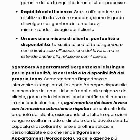
garantire la tua tranquillità durante tutto il processo.
Rapidità ed efficienza
. Grazie all’esperienza e
all’utilizzo di attrezzature moderne, siamo in grado
di svolgere lo sgombero in tempi brevi,
minimizzando il disagio per il cliente.
Un servizio a misura di cliente: puntualità e
disponibilità
.
La scelta di una ditta di sgombero
non si limita solo all’esecuzione del lavoro, ma si
estende anche alla relazione con il cliente
.
Sgombero Appartamenti Gorgonzola si distingue
per la puntualità, la cortesia e la disponibilità del
proprio team
. Comprendendo l’importanza di
intervenire in tempi brevi,
l’azienda è sempre disponibile
a concordare le tempistiche più adatte alle esigenze del
cliente
, garantendo interventi anche nei fine settimana o
in orari particolari. Inoltre,
ogni membro del team lavora
con la massima attenzione e rispetto
nei confronti della
proprietà del cliente, assicurando che tutte le operazioni
vengano svolte in modo ordinato e con la dovuta cura.
La
capacità di ascoltare il cliente e di offrire soluzioni
personalizzate è ciò che rende
Sgombero
Appartamenti Gorgonzola
una delle aziende più