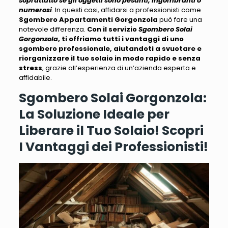
soprattutto se gli oggetti sono pesanti, ingombranti o
numerosi
. In questi casi, affidarsi a professionisti come
Sgombero Appartamenti Gorgonzola
può fare una
notevole differenza.
Con il servizio
Sgombero Solai
Gorgonzola
, ti offriamo tutti i vantaggi di uno
sgombero professionale, aiutandoti a svuotare e
riorganizzare il tuo solaio in modo rapido e senza
stress
, grazie all’esperienza di un’azienda esperta e
affidabile.
Sgombero Solai Gorgonzola:
La Soluzione Ideale per
Liberare il Tuo Solaio! Scopri
I
Vantaggi dei Professionisti!