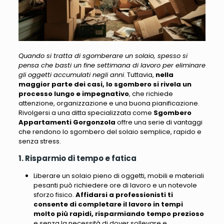
Quando si tratta di sgomberare un solaio, spesso si
pensa che basti un fine settimana di lavoro per eliminare
gli oggetti accumulati negli anni
. Tuttavia,
nella
maggior parte dei casi, lo sgombero si rivela un
processo lungo e impegnativo
, che richiede
attenzione, organizzazione e una buona pianificazione.
Rivolgersi a una ditta specializzata come
Sgombero
Appartamenti Gorgonzola
offre una serie di vantaggi
che rendono lo sgombero del solaio semplice, rapido e
senza stress.
1. Risparmio di tempo e fatica
Liberare un solaio pieno di oggetti, mobili e materiali
pesanti può richiedere ore di lavoro e un notevole
sforzo fisico.
Affidarsi a professionisti ti
consente di completare il lavoro in tempi
molto più rapidi, risparmiando tempo prezioso
e senza la necessità di dover sollevare e