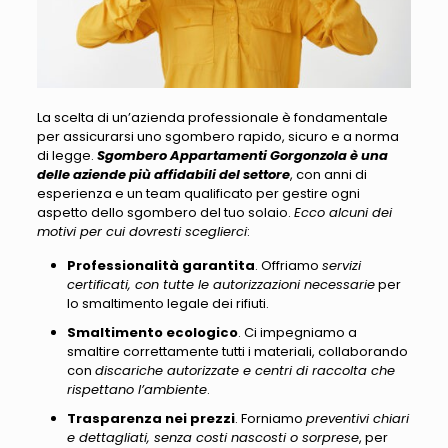
La scelta di un’azienda professionale è fondamentale
per assicurarsi uno sgombero rapido
, sicuro e a norma
di legge.
Sgombero Appartamenti Gorgonzola è una
delle aziende più affidabili del settore
, con anni di
esperienza e un team qualificato per gestire ogni
aspetto dello sgombero del tuo solaio.
Ecco alcuni dei
motivi per cui dovresti sceglierci
:
Professionalità garantita
. Offriamo
servizi
certificati, con tutte le autorizzazioni necessarie
per
lo smaltimento legale dei rifiuti.
Smaltimento ecologico
. Ci impegniamo a
smaltire correttamente tutti i materiali, collaborando
con
discariche autorizzate e centri di raccolta che
rispettano l’ambiente
.
Trasparenza nei prezzi
. Forniamo
preventivi chiari
e dettagliati, senza costi nascosti o sorprese
, per