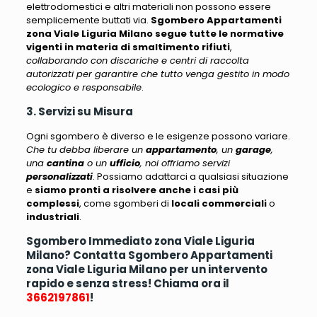
elettrodomestici e altri materiali non possono essere
semplicemente buttati via
.
Sgombero Appartamenti
zona Viale Liguria Milano segue tutte le normative
vigenti in materia di smaltimento rifiuti
,
collaborando con discariche e centri di raccolta
autorizzati per garantire che tutto venga gestito in modo
ecologico e responsabile
.
3. Servizi su Misura
Ogni sgombero è diverso e le esigenze possono variare.
Che tu debba liberare un
appartamento
, un
garage
,
una
cantina
o un
ufficio
, noi offriamo servizi
personalizzati
. Possiamo adattarci a qualsiasi situazione
e
siamo pronti a risolvere anche i casi più
complessi
, come sgomberi di
locali commerciali
o
industriali
.
Sgombero Immediato zona Viale Liguria
Milano? Contatta Sgombero Appartamenti
zona Viale Liguria Milano per un intervento
rapido e senza stress! Chiama ora il
3662197861
!