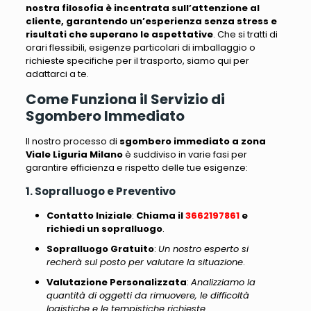
nostra filosofia è incentrata sull’attenzione al
cliente, garantendo un’esperienza senza stress e
risultati che superano le aspettative
.
Che si tratti di
orari flessibili, esigenze particolari di imballaggio o
richieste specifiche per il trasporto, siamo qui per
adattarci a te
.
Come Funziona il Servizio di
Sgombero Immediato
Il nostro processo di
sgombero immediato a zona
Viale Liguria Milano
è suddiviso in varie fasi
per
garantire efficienza e rispetto delle tue esigenze:
1. Sopralluogo e Preventivo
Contatto Iniziale
:
Chiama il
3662197861
e
richiedi un sopralluogo
.
Sopralluogo Gratuito
:
Un nostro esperto si
recherà sul posto per valutare la situazione
.
Valutazione Personalizzata
:
Analizziamo la
quantità di oggetti da rimuovere, le difficoltà
logistiche e le tempistiche richieste
.