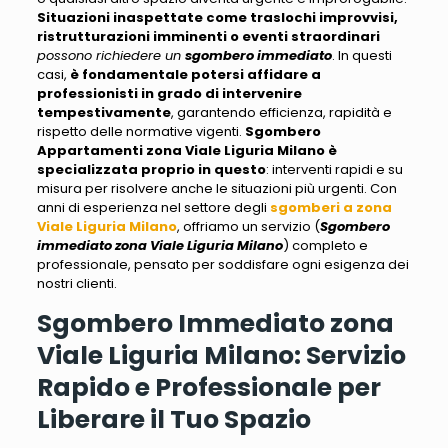
Situazioni inaspettate come traslochi improvvisi,
ristrutturazioni imminenti o eventi straordinari
possono richiedere un
sgombero immediato
. In questi
casi,
è fondamentale potersi affidare a
professionisti in grado di intervenire
tempestivamente
, garantendo efficienza, rapidità e
rispetto delle normative vigenti.
Sgombero
Appartamenti zona Viale Liguria Milano
è
specializzata proprio in questo
: interventi rapidi e su
misura per risolvere anche le situazioni più urgenti. Con
anni di esperienza nel settore degli
sgomberi a zona
Viale Liguria Milano
, offriamo un servizio (
Sgombero
immediato zona Viale Liguria Milano
) completo e
professionale,
pensato per soddisfare ogni esigenza dei
nostri clienti
.
Sgombero Immediato zona
Viale Liguria Milano: Servizio
Rapido e Professionale per
Liberare il Tuo Spazio