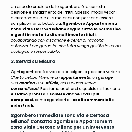
Un aspetto cruciale dello sgombero è la corretta
gestione e smaltimento dei rifiuti.
Spesso, mobili vecchi,
elettrodomestici e altri materiali non possono essere
semplicemente buttati via
.
Sgombero Appartamenti
zona Viale Certosa Milano segue tutte le normative
vigenti in materia di smaltimento rifiuti
,
collaborando con discariche e centri di raccolta
autorizzati per garantire che tutto venga gestito in modo
ecologico e responsabile
.
3. Servizi su Misura
Ogni sgombero è diverso e le esigenze possono variare.
Che tu debba liberare un
appartamento
, un
garage
,
una
cantina
o un
ufficio
, noi offriamo servizi
personalizzati
. Possiamo adattarci a qualsiasi situazione
e
siamo pronti a risolvere anche i casi più
complessi
, come sgomberi di
locali commerciali
o
industriali
.
Sgombero Immediato zona Viale Certosa
Milano? Contatta Sgombero Appartamenti
zona Viale Certosa Milano per un intervento