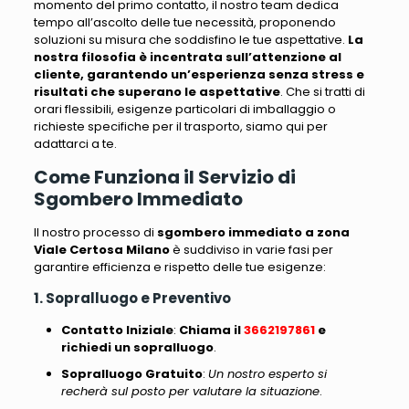
momento del primo contatto, il nostro team dedica
tempo all’ascolto delle tue necessità, proponendo
soluzioni su misura che soddisfino le tue aspettative.
La
nostra filosofia è incentrata sull’attenzione al
cliente, garantendo un’esperienza senza stress e
risultati che superano le aspettative
.
Che si tratti di
orari flessibili, esigenze particolari di imballaggio o
richieste specifiche per il trasporto, siamo qui per
adattarci a te
.
Come Funziona il Servizio di
Sgombero Immediato
Il nostro processo di
sgombero immediato a zona
Viale Certosa Milano
è suddiviso in varie fasi
per
garantire efficienza e rispetto delle tue esigenze:
1. Sopralluogo e Preventivo
Contatto Iniziale
:
Chiama il
3662197861
e
richiedi un sopralluogo
.
Sopralluogo Gratuito
:
Un nostro esperto si
recherà sul posto per valutare la situazione
.