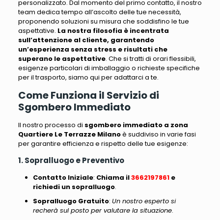
personalizzato
. Dal momento del primo contatto, il nostro
team dedica tempo all’ascolto delle tue necessità,
proponendo soluzioni su misura che soddisfino le tue
aspettative.
La nostra filosofia è incentrata
sull’attenzione al cliente, garantendo
un’esperienza senza stress e risultati che
superano le aspettative
.
Che si tratti di orari flessibili,
esigenze particolari di imballaggio o richieste specifiche
per il trasporto, siamo qui per adattarci a te
.
Come Funziona il Servizio di
Sgombero Immediato
Il nostro processo di
sgombero immediato a zona
Quartiere Le Terrazze Milano
è suddiviso in varie fasi
per garantire efficienza e rispetto delle tue esigenze:
1. Sopralluogo e Preventivo
Contatto Iniziale
:
Chiama il
3662197861
e
richiedi un sopralluogo
.
Sopralluogo Gratuito
:
Un nostro esperto si
recherà sul posto per valutare la situazione
.