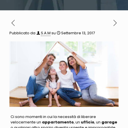
Pubblicato da
S.A.M
su
Settembre 13, 2017
Ci sono momenti in cui la necessità di liberare
velocemente un
appartamento
, un
ufficio
, un
garage
o qualsiasi altro spazio diventa urgente e improrogabile
.