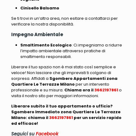
Cinisello Balsamo
Se ti trovi in un’altra area, non esitare a contattarci per
verificare la nostra disponibilità.
Impegno Ambientale
Smaltimento Ecologico
: Ci impegniamo a ridurre
l’impatto ambientale attraverso pratiche di
smaltimento responsabili.
Liberare il tuo spazio non è mai stato così semplice e
veloce! Non lasciare che gli imprevisti ti colgano di
sorpresa. Affidati a
Sgombero Appartamenti zona
Quartiere Le Terrazze Milano
per un intervento
professionale e su misura.
Chiama ora il
3662197861
o
visita il nostro sito per maggiori informazioni.
Liberare subito il tuo appartamento o ufficio?
Sgombero Immediato zona Quartiere Le Terrazze
Milano: chiama il
3662197861
per un servizio rapido
ed efficace!
Seguici su
Facebook