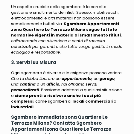
Un aspetto cruciale dello sgombero è la corretta
gestione e smaltimento dei rifiuti.
Spesso, mobili vecchi,
elettrodomestici e altri materiali non possono essere
semplicemente buttati via
.
Sgombero Appartamenti
zona Quartiere Le Terrazze Milano segue tutte le
normative vigenti in materia di smaltimento rifiuti
,
collaborando con discariche e centri di raccolta
autorizzati per garantire che tutto venga gestito in modo
ecologico e responsabile
.
3. Servizi su Misura
Ogni sgombero è diverso e le esigenze possono variare.
Che tu debba liberare un
appartamento
, un
garage
,
una
cantina
o un
ufficio
, noi offriamo servizi
personalizzati
. Possiamo adattarci a qualsiasi situazione
e
siamo pronti a risolvere anche i casi più
complessi
, come sgomberi di
locali commerciali
o
industriali
.
Sgombero Immediato zona Quartiere Le
Terrazze Milano? Contatta Sgombero
Appartamenti zona Quartiere Le Terrazze