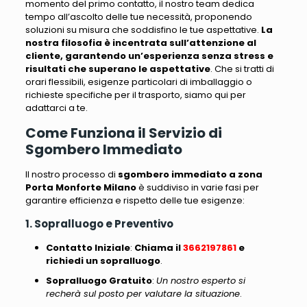
momento del primo contatto, il nostro team dedica
tempo all’ascolto delle tue necessità, proponendo
soluzioni su misura che soddisfino le tue aspettative.
La
nostra filosofia è incentrata sull’attenzione al
cliente, garantendo un’esperienza senza stress e
risultati che superano le aspettative
.
Che si tratti di
orari flessibili, esigenze particolari di imballaggio o
richieste specifiche per il trasporto, siamo qui per
adattarci a te
.
Come Funziona il Servizio di
Sgombero Immediato
Il nostro processo di
sgombero immediato a zona
Porta Monforte Milano
è suddiviso in varie fasi
per
garantire efficienza e rispetto delle tue esigenze:
1. Sopralluogo e Preventivo
Contatto Iniziale
:
Chiama il
3662197861
e
richiedi un sopralluogo
.
Sopralluogo Gratuito
:
Un nostro esperto si
recherà sul posto per valutare la situazione
.