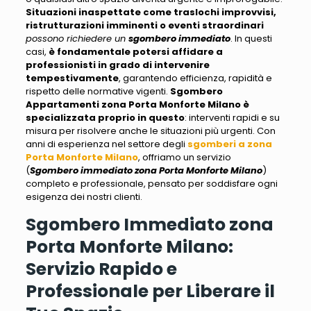
Situazioni inaspettate come traslochi improvvisi,
ristrutturazioni imminenti o eventi straordinari
possono richiedere un
sgombero immediato
. In questi
casi,
è fondamentale potersi affidare a
professionisti in grado di intervenire
tempestivamente
, garantendo efficienza, rapidità e
rispetto delle normative vigenti.
Sgombero
Appartamenti zona Porta Monforte Milano
è
specializzata proprio in questo
: interventi rapidi e su
misura per risolvere anche le situazioni più urgenti. Con
anni di esperienza nel settore degli
sgomberi a zona
Porta Monforte Milano
, offriamo un servizio
(
Sgombero immediato zona Porta Monforte Milano
)
completo e professionale,
pensato per soddisfare ogni
esigenza dei nostri clienti
.
Sgombero Immediato zona
Porta Monforte Milano:
Servizio Rapido e
Professionale per Liberare il