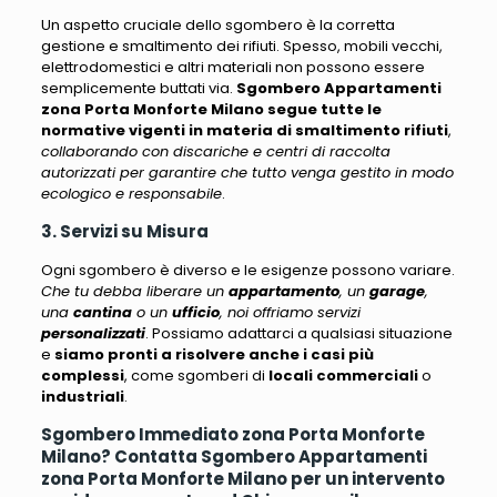
Un aspetto cruciale dello sgombero è la corretta
gestione e smaltimento dei rifiuti.
Spesso, mobili vecchi,
elettrodomestici e altri materiali non possono essere
semplicemente buttati via
.
Sgombero Appartamenti
zona Porta Monforte Milano segue tutte le
normative vigenti in materia di smaltimento rifiuti
,
collaborando con discariche e centri di raccolta
autorizzati per garantire che tutto venga gestito in modo
ecologico e responsabile
.
3. Servizi su Misura
Ogni sgombero è diverso e le esigenze possono variare.
Che tu debba liberare un
appartamento
, un
garage
,
una
cantina
o un
ufficio
, noi offriamo servizi
personalizzati
. Possiamo adattarci a qualsiasi situazione
e
siamo pronti a risolvere anche i casi più
complessi
, come sgomberi di
locali commerciali
o
industriali
.
Sgombero Immediato zona Porta Monforte
Milano? Contatta Sgombero Appartamenti
zona Porta Monforte Milano per un intervento