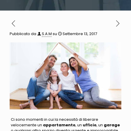
Pubblicato da
S.A.M
su
Settembre 13, 2017
Ci sono momenti in cui la necessità di liberare
velocemente un
appartamento
, un
ufficio
, un
garage
o qualsiasi altro spazio diventa urgente e improrogabile
.