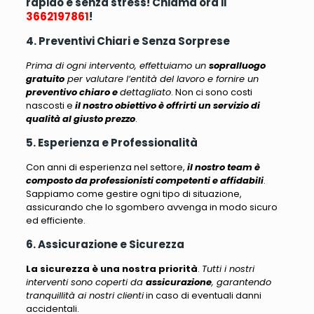
rapido e senza stress! Chiama ora il
3662197861
!
4. Preventivi Chiari e Senza Sorprese
Prima di ogni intervento, effettuiamo un
sopralluogo
gratuito
per valutare l’entità del lavoro e fornire un
preventivo chiaro e
dettagliato
. Non ci sono costi
nascosti e
il nostro obiettivo è offrirti un servizio di
qualità al giusto prezzo
.
5. Esperienza e Professionalità
Con anni di esperienza nel settore,
il nostro team è
composto da professionisti competenti e affidabili
.
Sappiamo come gestire ogni tipo di situazione,
assicurando che lo sgombero avvenga in modo sicuro
ed efficiente
.
6. Assicurazione e Sicurezza
La sicurezza è una nostra priorità
.
Tutti i nostri
interventi sono coperti da
assicurazione
, garantendo
tranquillità ai nostri clienti
in caso di eventuali danni
accidentali.