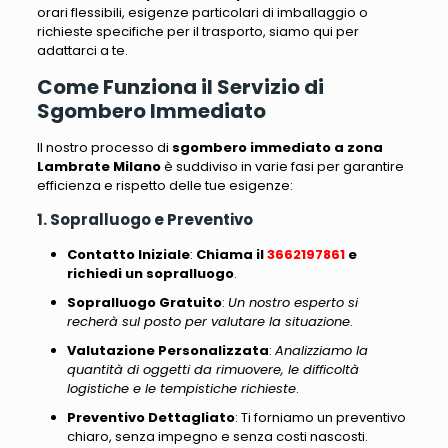
orari flessibili, esigenze particolari di imballaggio o
richieste specifiche per il trasporto, siamo qui per
adattarci a te
.
Come Funziona il Servizio di
Sgombero Immediato
Il nostro processo di
sgombero immediato a zona
Lambrate Milano
è suddiviso in varie fasi
per garantire
efficienza e rispetto delle tue esigenze:
1. Sopralluogo e Preventivo
Contatto Iniziale
:
Chiama il
3662197861
e
richiedi un sopralluogo
.
Sopralluogo Gratuito
:
Un nostro esperto si
recherà sul posto per valutare la situazione
.
Valutazione Personalizzata
:
Analizziamo la
quantità di oggetti da rimuovere, le difficoltà
logistiche e le tempistiche richieste
.
Preventivo Dettagliato
:
Ti forniamo un preventivo
chiaro, senza impegno e senza costi nascosti
.