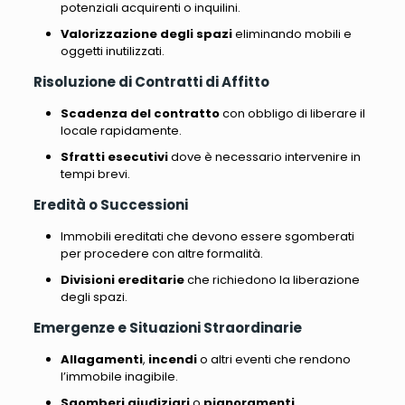
potenziali acquirenti o inquilini.
Valorizzazione degli spazi
eliminando mobili e
oggetti inutilizzati.
Risoluzione di Contratti di Affitto
Scadenza del contratto
con obbligo di liberare il
locale rapidamente.
Sfratti esecutivi
dove è necessario intervenire in
tempi brevi.
Eredità o Successioni
Immobili ereditati che devono essere sgomberati
per procedere con altre formalità.
Divisioni ereditarie
che richiedono la liberazione
degli spazi.
Emergenze e Situazioni Straordinarie
Allagamenti
,
incendi
o altri eventi che rendono
l’immobile inagibile.
Sgomberi giudiziari
o
pignoramenti
.