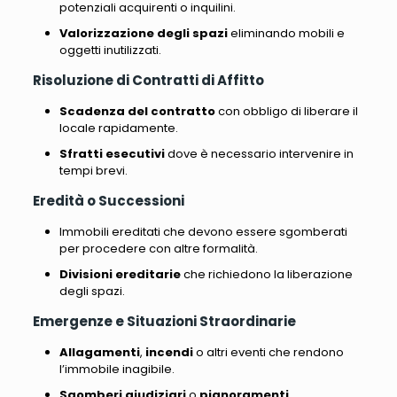
potenziali acquirenti o inquilini.
Valorizzazione degli spazi
eliminando mobili e
oggetti inutilizzati.
Risoluzione di Contratti di Affitto
Scadenza del contratto
con obbligo di liberare il
locale rapidamente.
Sfratti esecutivi
dove è necessario intervenire in
tempi brevi.
Eredità o Successioni
Immobili ereditati che devono essere sgomberati
per procedere con altre formalità.
Divisioni ereditarie
che richiedono la liberazione
degli spazi.
Emergenze e Situazioni Straordinarie
Allagamenti
,
incendi
o altri eventi che rendono
l’immobile inagibile.
Sgomberi giudiziari
o
pignoramenti
.