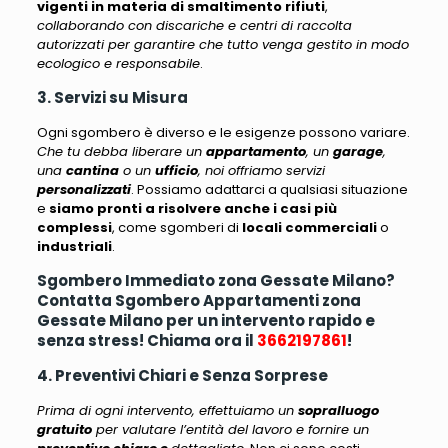
vigenti in materia di smaltimento rifiuti
,
collaborando con discariche e centri di raccolta
autorizzati per garantire che tutto venga gestito in modo
ecologico e responsabile
.
3. Servizi su Misura
Ogni sgombero è diverso e le esigenze possono variare.
Che tu debba liberare un
appartamento
, un
garage
,
una
cantina
o un
ufficio
, noi offriamo servizi
personalizzati
. Possiamo adattarci a qualsiasi situazione
e
siamo pronti a risolvere anche i casi più
complessi
, come sgomberi di
locali commerciali
o
industriali
.
Sgombero Immediato zona Gessate Milano?
Contatta Sgombero Appartamenti zona
Gessate Milano per un intervento rapido e
senza stress! Chiama ora il
3662197861
!
4. Preventivi Chiari e Senza Sorprese
Prima di ogni intervento, effettuiamo un
sopralluogo
gratuito
per valutare l’entità del lavoro e fornire un