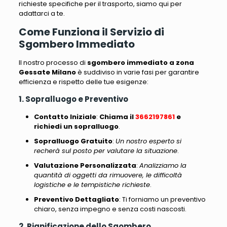
richieste specifiche per il trasporto, siamo qui per
adattarci a te
.
Come Funziona il Servizio di
Sgombero Immediato
Il nostro processo di
sgombero immediato a zona
Gessate Milano
è suddiviso in varie fasi
per garantire
efficienza e rispetto delle tue esigenze:
1. Sopralluogo e Preventivo
Contatto Iniziale
:
Chiama il
3662197861
e
richiedi un sopralluogo
.
Sopralluogo Gratuito
:
Un nostro esperto si
recherà sul posto per valutare la situazione
.
Valutazione Personalizzata
:
Analizziamo la
quantità di oggetti da rimuovere, le difficoltà
logistiche e le tempistiche richieste
.
Preventivo Dettagliato
:
Ti forniamo un preventivo
chiaro, senza impegno e senza costi nascosti
.
2. Pianificazione dello Sgombero