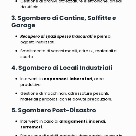
Gestione di archivi, attrezzature elettroniche, arredi
da ufficio
.
3. Sgombero di Cantine, Soffitte e
Garage
Recupero di spazi spesso trascurati
e pieni di
oggetti inutilizzati.
Smaltimento di vecchi mobili, attrezzi, materiali di
scarto
.
4. Sgombero di Locali Industriali
Interventi in
capannoni
,
laboratori
, aree
produttive.
Gestione di macchinari, attrezzature pesanti,
materiali pericolosi
con le dovute precauzioni.
5. Sgombero Post-Disastro
Interventi in caso di
allagamenti
,
incendi
,
terremoti
.
Rimozione di detriti, materiali danneggiati
, messa in