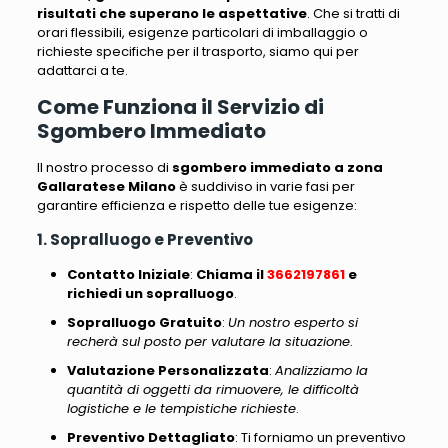
risultati che superano le aspettative
.
Che si tratti di
orari flessibili, esigenze particolari di imballaggio o
richieste specifiche per il trasporto, siamo qui per
adattarci a te
.
Come Funziona il Servizio di
Sgombero Immediato
Il nostro processo di
sgombero immediato a zona
Gallaratese Milano
è suddiviso in varie fasi
per
garantire efficienza e rispetto delle tue esigenze:
1. Sopralluogo e Preventivo
Contatto Iniziale
:
Chiama il
3662197861
e
richiedi un sopralluogo
.
Sopralluogo Gratuito
:
Un nostro esperto si
recherà sul posto per valutare la situazione
.
Valutazione Personalizzata
:
Analizziamo la
quantità di oggetti da rimuovere, le difficoltà
logistiche e le tempistiche richieste
.
Preventivo Dettagliato
:
Ti forniamo un preventivo