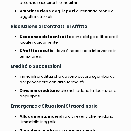
potenziali acquirenti o inquilini.
Valorizzazione degli spazi
eliminando mobili e
oggetti inutilizzati.
Risoluzione di Contratti di Affitto
Scadenza del contratto
con obbligo di liberare il
locale rapidamente.
Sfratti esecutivi
dove è necessario intervenire in
tempi brevi.
Eredità o Successioni
Immobili ereditati che devono essere sgomberati
per procedere con altre formalità.
Divisioni ereditarie
che richiedono la liberazione
degli spazi.
Emergenze e Situazioni Straordinarie
Allagamenti
,
incendi
o altri eventi che rendono
l’immobile inagibile.
Sgomberi giudiziari
o
pignoramenti
.