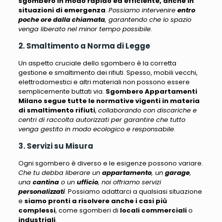
sgombero in modo rapido ed efficiente, anche in
situazioni di emergenza
.
Possiamo intervenire
entro
poche ore dalla chiamata
, garantendo che lo spazio
venga liberato nel minor tempo possibile
.
2. Smaltimento a Norma di Legge
Un aspetto cruciale dello sgombero è la corretta
gestione e smaltimento dei rifiuti.
Spesso, mobili vecchi,
elettrodomestici e altri materiali non possono essere
semplicemente buttati via
.
Sgombero Appartamenti
Milano segue tutte le normative vigenti in materia
di smaltimento rifiuti
,
collaborando con discariche e
centri di raccolta autorizzati per garantire che tutto
venga gestito in modo ecologico e responsabile
.
3. Servizi su Misura
Ogni sgombero è diverso e le esigenze possono variare.
Che tu debba liberare un
appartamento
, un
garage
,
una
cantina
o un
ufficio
, noi offriamo servizi
personalizzati
. Possiamo adattarci a qualsiasi situazione
e
siamo pronti a risolvere anche i casi più
complessi
, come sgomberi di
locali commerciali
o
industriali
.