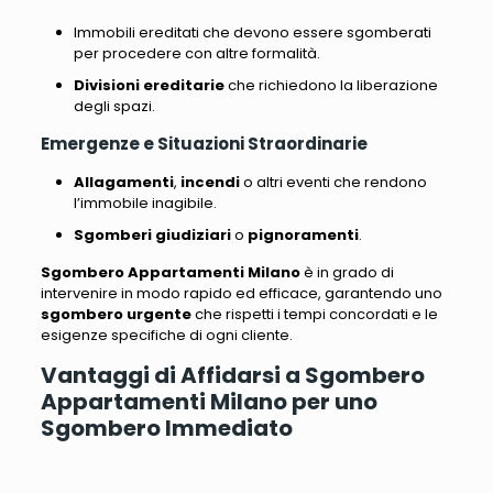
Immobili ereditati che devono essere sgomberati
per procedere con altre formalità.
Divisioni ereditarie
che richiedono la liberazione
degli spazi.
Emergenze e Situazioni Straordinarie
Allagamenti
,
incendi
o altri eventi che rendono
l’immobile inagibile.
Sgomberi giudiziari
o
pignoramenti
.
Sgombero Appartamenti Milano
è in grado di
intervenire in modo rapido ed efficace, garantendo uno
sgombero urgente
che rispetti i tempi concordati e le
esigenze specifiche di ogni cliente.
Vantaggi di Affidarsi a Sgombero
Appartamenti Milano per uno
Sgombero Immediato