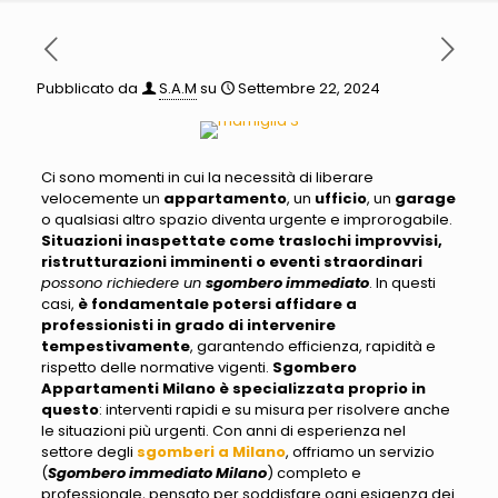
Pubblicato da
S.A.M
su
Settembre 22, 2024
Ci sono momenti in cui la necessità di liberare
velocemente un
appartamento
, un
ufficio
, un
garage
o qualsiasi altro spazio diventa urgente e improrogabile
.
Situazioni inaspettate come traslochi improvvisi,
ristrutturazioni imminenti o eventi straordinari
possono richiedere un
sgombero immediato
. In questi
casi,
è fondamentale potersi affidare a
professionisti in grado di intervenire
tempestivamente
, garantendo efficienza, rapidità e
rispetto delle normative vigenti.
Sgombero
Appartamenti Milano
è specializzata proprio in
questo
: interventi rapidi e su misura per risolvere anche
le situazioni più urgenti. Con anni di esperienza nel
settore degli
sgomberi a Milano
, offriamo un servizio
(
Sgombero immediato Milano
) completo e
professionale,
pensato per soddisfare ogni esigenza dei