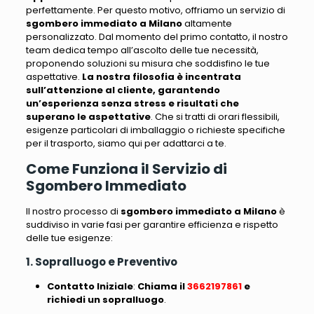
perfettamente.
Per questo motivo, offriamo un servizio di
sgombero immediato a Milano
altamente
personalizzato
. Dal momento del primo contatto, il nostro
team dedica tempo all’ascolto delle tue necessità,
proponendo soluzioni su misura che soddisfino le tue
aspettative.
La nostra filosofia è incentrata
sull’attenzione al cliente, garantendo
un’esperienza senza stress e risultati che
superano le aspettative
.
Che si tratti di orari flessibili,
esigenze particolari di imballaggio o richieste specifiche
per il trasporto, siamo qui per adattarci a te
.
Come Funziona il Servizio di
Sgombero Immediato
Il nostro processo di
sgombero immediato a Milano
è
suddiviso in varie fasi
per garantire efficienza e rispetto
delle tue esigenze:
1. Sopralluogo e Preventivo
Contatto Iniziale
:
Chiama il
3662197861
e
richiedi un sopralluogo
.