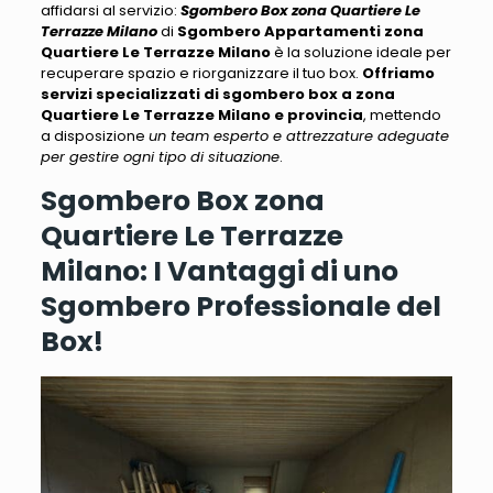
affidarsi al servizio:
Sgombero Box zona Quartiere Le
Terrazze Milano
di
Sgombero Appartamenti zona
Quartiere Le Terrazze Milano
è la soluzione ideale per
recuperare spazio e riorganizzare il tuo box
.
Offriamo
servizi specializzati di sgombero box a zona
Quartiere Le Terrazze Milano e provincia
, mettendo
a disposizione
un team esperto e attrezzature adeguate
per gestire ogni tipo di situazione
.
Sgombero Box zona
Quartiere Le Terrazze
Milano: I Vantaggi di uno
Sgombero Professionale del
Box!