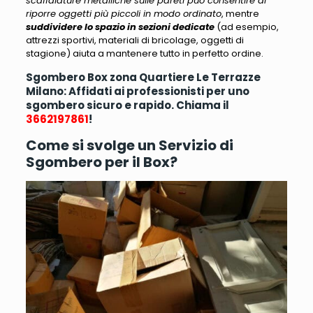
scaffalature metalliche sulle pareti può consentire di
riporre oggetti più piccoli in modo ordinato
, mentre
suddividere lo spazio in sezioni dedicate
(
ad esempio,
attrezzi sportivi, materiali di bricolage, oggetti di
stagione
) aiuta a mantenere tutto in perfetto ordine.
Sgombero Box zona Quartiere Le Terrazze
Milano: Affidati ai professionisti per uno
sgombero sicuro e rapido. Chiama il
3662197861
!
Come si svolge un Servizio di
Sgombero per il Box?