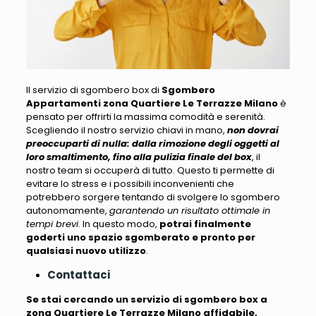
Il servizio di sgombero box di
Sgombero
Appartamenti zona Quartiere Le Terrazze Milano
è
pensato per offrirti la massima comodità e serenità
.
Scegliendo il nostro servizio chiavi in mano,
non dovrai
preoccuparti di nulla: dalla rimozione degli oggetti al
loro smaltimento, fino alla pulizia finale del box
, il
nostro team si occuperà di tutto. Questo ti permette di
evitare lo stress e i possibili inconvenienti che
potrebbero sorgere tentando di svolgere lo sgombero
autonomamente,
garantendo un risultato ottimale in
tempi brevi
. In questo modo,
potrai finalmente
goderti uno spazio sgomberato e pronto per
qualsiasi nuovo utilizzo
.
Contattaci
Se stai cercando un servizio di sgombero box a
zona Quartiere Le Terrazze Milano affidabile,