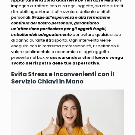
Appartamenti zona Quartiere Le Terrazze Milano
si
impegna a trattare con cura ogni oggetto
, sia che si tratti
di mobili ingombranti, attrezzature delicate o effetti
personali.
Grazie all’esperienza e alla formazione
continua del nostro personale, garantiamo
un’attenzione particolare per gli oggetti fragili,
imballandoli adeguatamente
per evitare qualsiasi tipo
di danno durante il trasporto.
Ogni intervento viene
eseguito con la massima professionalità
, rispettando il
valore sentimentale o economico di ogni oggetto
presente nel box, e
assicurandoci che il lavoro venga
svolto nel rispetto delle tue aspettative
.
Evita Stress e Inconvenienti con il
Servizio Chiavi in Mano