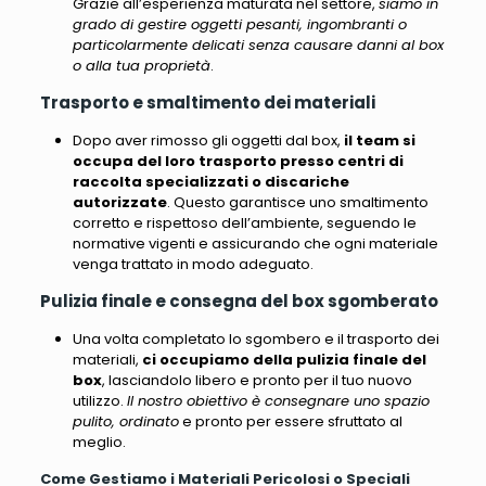
Grazie all’esperienza maturata nel settore,
siamo in
grado di gestire oggetti pesanti, ingombranti o
particolarmente delicati senza causare danni al box
o alla tua proprietà
.
Trasporto e smaltimento dei materiali
Dopo aver rimosso gli oggetti dal box,
il team si
occupa del loro trasporto presso centri di
raccolta specializzati o discariche
autorizzate
. Questo garantisce uno smaltimento
corretto e rispettoso dell’ambiente,
seguendo le
normative vigenti e assicurando che ogni materiale
venga trattato in modo adeguato
.
Pulizia finale e consegna del box sgomberato
Una volta completato lo sgombero e il trasporto dei
materiali,
ci occupiamo della pulizia finale del
box
, lasciandolo libero e pronto per il tuo nuovo
utilizzo.
Il nostro obiettivo è consegnare uno spazio
pulito, ordinato
e pronto per essere sfruttato al
meglio.
Come Gestiamo i Materiali Pericolosi o Speciali