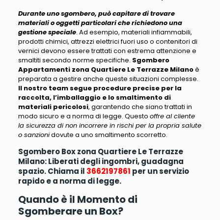
Durante uno sgombero, può capitare di trovare
materiali o oggetti particolari che richiedono una
gestione speciale
. Ad esempio,
materiali infiammabili,
prodotti chimici, attrezzi elettrici fuori uso o contenitori di
vernici
devono essere trattati con estrema attenzione e
smaltiti secondo norme specifiche.
Sgombero
Appartamenti zona Quartiere Le Terrazze Milano
è
preparata a gestire anche queste situazioni complesse.
Il nostro team segue procedure precise per la
raccolta, l’imballaggio e lo smaltimento di
materiali pericolosi
, garantendo che siano trattati in
modo sicuro e a norma di legge. Questo
offre al cliente
la sicurezza di non incorrere in rischi per la propria salute
o sanzioni
dovute a uno smaltimento scorretto.
Sgombero Box zona Quartiere Le Terrazze
Milano: Liberati degli ingombri, guadagna
spazio. Chiama il
3662197861
per un servizio
rapido e a norma di legge.
Quando è il Momento di
Sgomberare un Box?