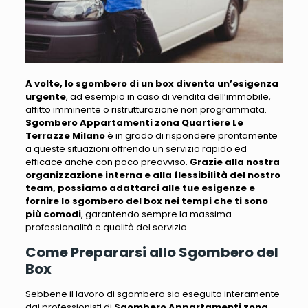
A volte, lo sgombero di un box diventa un’esigenza
urgente
, ad esempio in caso di
vendita dell’immobile,
affitto imminente o ristrutturazione non programmata
.
Sgombero Appartamenti zona Quartiere Le
Terrazze Milano
è in grado di rispondere prontamente
a queste situazioni offrendo un servizio rapido ed
efficace anche con poco preavviso.
Grazie alla nostra
organizzazione interna e alla flessibilità del nostro
team, possiamo adattarci alle tue esigenze e
fornire lo sgombero del box nei tempi che ti sono
più comodi
, garantendo sempre la massima
professionalità e qualità del servizio.
Come Prepararsi allo Sgombero del
Box
Sebbene il lavoro di sgombero sia eseguito interamente
dai professionisti di
Sgombero Appartamenti zona