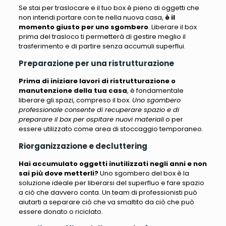
Se stai per traslocare e il tuo box è pieno di oggetti che
non intendi portare con te nella nuova casa
,
è il
momento giusto per uno sgombero
. Liberare il box
prima del trasloco ti permetterà di gestire meglio il
trasferimento e di partire senza accumuli superflui.
Preparazione per una ristrutturazione
Prima di iniziare lavori di ristrutturazione o
manutenzione della tua casa
, è fondamentale
liberare gli spazi, compreso il box.
Uno sgombero
professionale consente di recuperare spazio e di
preparare il box per ospitare nuovi materiali
o per
essere utilizzato come area di stoccaggio temporaneo.
Riorganizzazione e decluttering
Hai accumulato oggetti inutilizzati negli anni e non
sai più dove metterli?
Uno sgombero del box
è la
soluzione ideale per liberarsi del superfluo e fare spazio
a ciò che davvero conta
. Un team di professionisti può
aiutarti a separare ciò che va smaltito da ciò che può
essere donato o riciclato.