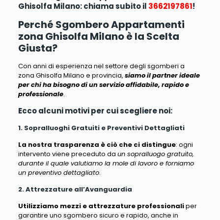
Ghisolfa Milano: chiama subito il
3662197861
!
Perché Sgombero Appartamenti
zona Ghisolfa Milano è la Scelta
Giusta?
Con anni di esperienza nel settore degli sgomberi a
zona Ghisolfa Milano e provincia,
siamo il partner ideale
per chi ha bisogno di un servizio affidabile, rapido e
professionale
.
Ecco alcuni motivi per cui scegliere noi:
1. Sopralluoghi Gratuiti e Preventivi Dettagliati
La nostra trasparenza è ciò che ci distingue
: ogni
intervento viene preceduto da
un sopralluogo gratuito,
durante il quale valutiamo la mole di lavoro e forniamo
un preventivo dettagliato
.
2. Attrezzature all’Avanguardia
Utilizziamo mezzi e attrezzature professionali
per
garantire uno sgombero sicuro e rapido, anche in