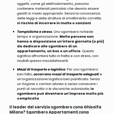
oggetti, come gli elettrodomestici, possono
contenere materiali pericolosi che devono essere
gestiti in modo appropriato
. Senza la conoscenza
delle leggi e delle strutture di smaltimento corrette,
si rischia di incorrere in multe o sanzioni
.
Tempistiche e stress
.
Uno sgombero richiede
tempo e organizzazione
.
Molte persone non
hanno a disposizione un’intera giornata (o più)
da dedicare allo sgombero di un
appartamento, un box o un ufficio
. Questo
significa affrontare tutto in fretta e con stress, con
risultati spesso insoddisfacenti.
Mezzi di trasporto e logistica
. Per uno sgombero
ben fatto,
occorrono mezzi di trasporto adeguati
e
un’organizzazione logistica ben pianificata.
Senza
un furgone o camion idoneo e senza conoscere i
punti di raccolta o le discariche autorizzate
,
lo
sgombero può diventare un’impresa molto più
complicata
.
Il leader del servizio sgombero zona Ghisolfa
Milano? Sgombero Appartamenti zona