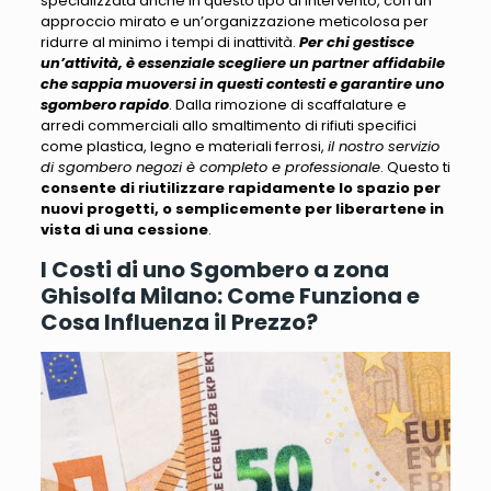
specializzata anche in questo tipo di intervento
, con un
approccio mirato e un’organizzazione meticolosa per
ridurre al minimo i tempi di inattività.
Per chi gestisce
un’attività, è essenziale scegliere un partner affidabile
che sappia muoversi in questi contesti e garantire uno
sgombero rapido
. Dalla rimozione di scaffalature e
arredi commerciali allo smaltimento di rifiuti specifici
come plastica, legno e materiali ferrosi,
il nostro servizio
di sgombero negozi è completo e professionale
. Questo ti
consente di riutilizzare rapidamente lo spazio per
nuovi progetti, o semplicemente per liberartene in
vista di una cessione
.
I Costi di uno Sgombero a zona
Ghisolfa Milano: Come Funziona e
Cosa Influenza il Prezzo?