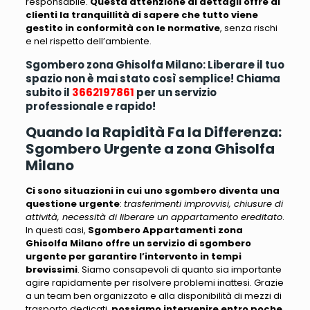
responsabile.
Questa attenzione ai dettagli offre ai
clienti la tranquillità di sapere che tutto viene
gestito in conformità con le normative
, senza rischi
e nel rispetto dell’ambiente.
Sgombero zona Ghisolfa Milano: Liberare il tuo
spazio non è mai stato così semplice! Chiama
subito il
3662197861
per un servizio
professionale e rapido!
Quando la Rapidità Fa la Differenza:
Sgombero Urgente a zona Ghisolfa
Milano
Ci sono situazioni in cui uno sgombero diventa una
questione urgente
:
trasferimenti improvvisi, chiusure di
attività, necessità di liberare un appartamento ereditato
.
In questi casi,
Sgombero Appartamenti zona
Ghisolfa Milano offre un servizio di sgombero
urgente per garantire l’intervento in tempi
brevissimi
.
Siamo consapevoli di quanto sia importante
agire rapidamente per risolvere problemi inattesi
. Grazie
a un team ben organizzato e alla disponibilità di mezzi di
trasporto dedicati,
possiamo intervenire entro poche