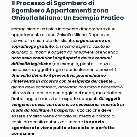
Il Processo di Sgombero di
Sgombero Appartamenti zona
Ghisolfa Milano: Un Esempio Pratico
Immaginiamo un tipico intervento di sgombero di un
appartamento a zona Ghisolfa Milano
. Dopo aver
ricevuto la chiamata del cliente,
organizziamo un
sopralluogo gratuito
.
Un nostro esperto valuta la
quantità di mobili e oggetti da rimuovere
, prendendo
nota delle condizioni degli spazi e delle eventuali
difficoltà logistiche
(ad esempio, piani alti senza
ascensore, oggetti fragili o particolarmente pesanti).
Una volta definito il preventivo, pianifichiamo
l’intervento in accordo con le esigenze del cliente
.
Il
giorno dello sgombero, arriviamo con tutto il necessario
:
attrezzature per lo smontaggio dei mobili, materiali per
l’imballaggio e mezzi di trasporto adeguati.
Gli oggetti
vengono rimossi con cura e, se necessario, smontati in
modo da facilitare il trasporto
. Tutto ciò che deve
essere smaltito viene caricato sui mezzi e portato ai
centri di raccolta autorizzati, mentre
lo spazio
sgomberato viene pulito e lasciato in perfette
condizioni
.