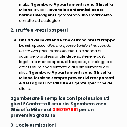
multe
.
Sgombero Appartamenti zona Ghisolfa
Milano
, invece,
lavora in conformità con le
normative vigenti
, garantendo uno smaltimento
corretto ed ecologico.
2. Truffe e Prezzi Sospetti
Diffida delle aziende che offrono prezzi troppo
bassi
: spesso,
dietro a queste tariffe si nasconde
un servizio poco professionale
. Un’azienda di
sgombero professionale deve sostenere costi
legati alla manodopera, al trasporto, al noleggio di
attrezzature specializzate e allo smaltimento dei
rifiuti.
Sgombero Appartamenti zona Ghisolfa
Milano fornisce sempre preventivi trasparenti
e dettagliati
, basati sulle esigenze specifiche del
cliente.
Sgomberare è semplice con i professionisti
giusti! Contatta il servizio: Sgombero zona
Ghisolfa Milano al
3662197861
per un
preventivo gratuito.
3. Copie e Imitazioni