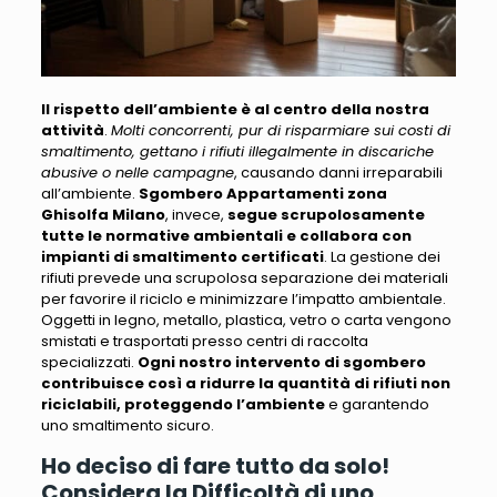
Il rispetto dell’ambiente è al centro della nostra
attività
.
Molti concorrenti, pur di risparmiare sui costi di
smaltimento, gettano i rifiuti illegalmente in discariche
abusive o nelle campagne
, causando danni irreparabili
all’ambiente.
Sgombero Appartamenti zona
Ghisolfa Milano
, invece,
segue scrupolosamente
tutte le normative ambientali e collabora con
impianti di smaltimento certificati
. La gestione dei
rifiuti prevede una scrupolosa separazione dei materiali
per favorire il riciclo e minimizzare l’impatto ambientale.
Oggetti in legno, metallo, plastica, vetro o carta vengono
smistati e trasportati presso centri di raccolta
specializzati
.
Ogni nostro intervento di sgombero
contribuisce così a ridurre la quantità di rifiuti non
riciclabili, proteggendo l’ambiente
e garantendo
uno smaltimento sicuro.
Ho deciso di fare tutto da solo!
Considera la Difficoltà di uno