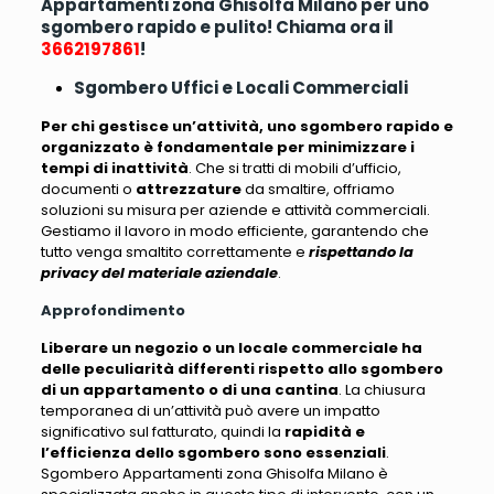
Appartamenti zona Ghisolfa Milano per uno
sgombero rapido e pulito! Chiama ora il
3662197861
!
Sgombero Uffici e Locali Commerciali
Per chi gestisce un’attività, uno sgombero rapido e
organizzato è fondamentale per minimizzare i
tempi di inattività
. Che si tratti di mobili d’ufficio,
documenti o
attrezzature
da smaltire,
offriamo
soluzioni su misura per aziende e attività commerciali
.
Gestiamo il lavoro in modo efficiente, garantendo che
tutto venga smaltito correttamente e
rispettando la
privacy del materiale aziendale
.
Approfondimento
Liberare un negozio o un locale commerciale ha
delle peculiarità differenti rispetto allo sgombero
di un appartamento o di una cantina
. La chiusura
temporanea di un’attività
può avere un impatto
significativo sul fatturato
, quindi la
rapidità e
l’efficienza dello sgombero sono essenziali
.
Sgombero Appartamenti zona Ghisolfa Milano è