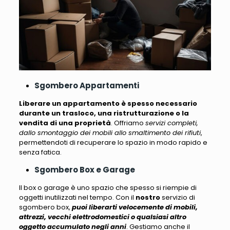
Sgombero Appartamenti
Liberare un appartamento è spesso necessario
durante un trasloco, una ristrutturazione o la
vendita di una proprietà
. Offriamo
servizi completi,
dallo smontaggio dei mobili allo smaltimento dei rifiuti
,
permettendoti di recuperare lo spazio in modo rapido e
senza fatica.
Sgombero Box e Garage
Il box o garage è uno spazio che spesso si riempie di
oggetti inutilizzati nel tempo
. Con il
nostro
servizio di
sgombero box,
puoi liberarti velocemente di mobili,
attrezzi, vecchi elettrodomestici o qualsiasi altro
oggetto accumulato negli anni
. Gestiamo anche il