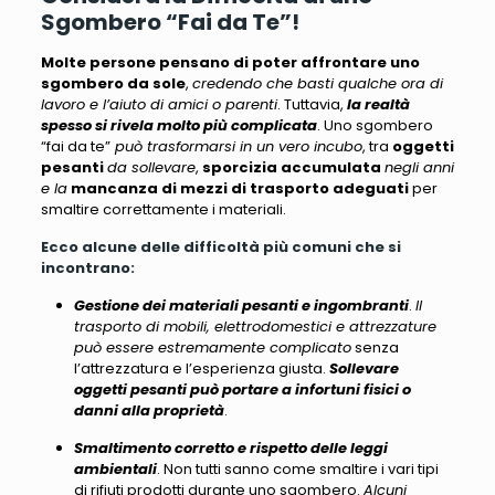
Sgombero “Fai da Te”!
Molte persone pensano di poter affrontare uno
sgombero da sole
,
credendo che basti qualche ora di
lavoro e l’aiuto di amici o parenti
. Tuttavia,
la realtà
spesso si rivela molto più complicata
. Uno sgombero
“fai da te”
può trasformarsi in un vero incubo
, tra
oggetti
pesanti
da sollevare
,
sporcizia accumulata
negli anni
e la
mancanza di mezzi di trasporto adeguati
per
smaltire correttamente i materiali.
Ecco alcune delle difficoltà più comuni che si
incontrano:
Gestione dei materiali pesanti e ingombranti
.
Il
trasporto di mobili, elettrodomestici e attrezzature
può essere estremamente complicato
senza
l’attrezzatura e l’esperienza giusta.
Sollevare
oggetti pesanti può portare a infortuni fisici o
danni alla proprietà
.
Smaltimento corretto e rispetto delle leggi
ambientali
. Non tutti sanno come smaltire i vari tipi
di rifiuti prodotti durante uno sgombero.
Alcuni