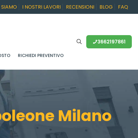
I SIAMO
I NOSTRI LAVORI
RECENSIONI
BLOG
FAQ
3662197861
OSTO
RICHIEDI PREVENTIVO
oleone Milano