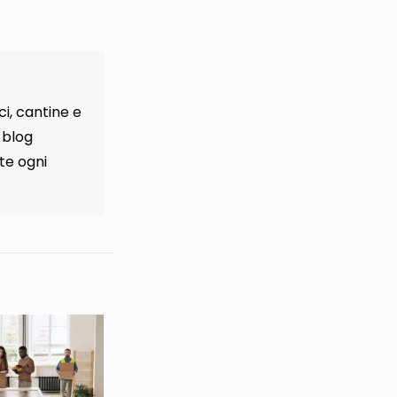
i, cantine e
 blog
te ogni