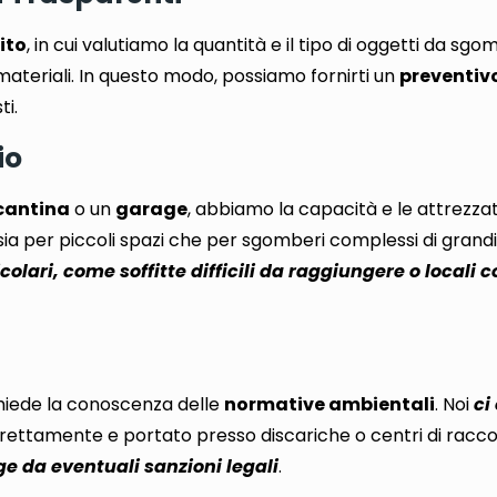
ito
,
in cui valutiamo la quantità e il tipo di oggetti da sgo
materiali
. In questo modo, possiamo fornirti un
preventivo
ti
.
io
cantina
o un
garage
, abbiamo la capacità e le attrezza
ti sia per piccoli spazi che per sgomberi complessi di grand
colari, come soffitte difficili da raggiungere o locali
ichiede la conoscenza delle
normative ambientali
. Noi
ci
orrettamente e portato presso discariche
o centri di racco
e da eventuali sanzioni legali
.