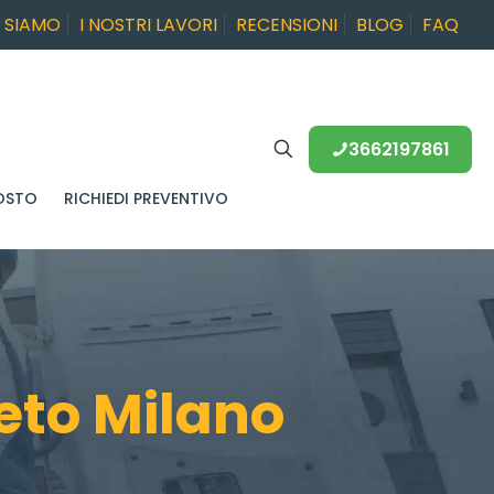
I SIAMO
I NOSTRI LAVORI
RECENSIONI
BLOG
FAQ
3662197861
OSTO
RICHIEDI PREVENTIVO
eto Milano