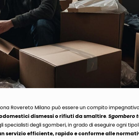
ona Rovereto Milano può essere un compito impegnativ
domestici dismessi o rifiuti da smaltire
.
Sgombero t
li specialisti degli sgomberi, in grado di eseguire ogni tipol
un servizio efficiente, rapido e conforme alle normat