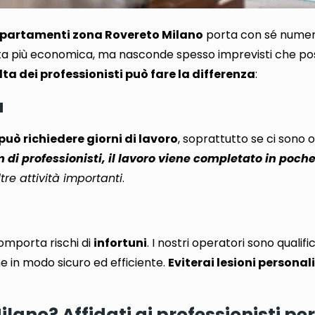
artamenti zona Rovereto Milano
porta con sé numero
lta più economica, ma nasconde spesso imprevisti che pos
lta dei professionisti può fare la differenza
:
a
può richiedere giorni di lavoro
, soprattutto se ci sono 
di professionisti, il lavoro viene completato in poche
tre attività importanti
.
omporta rischi di
infortuni
. I nostri operatori sono qualific
e in modo sicuro ed efficiente.
Eviterai lesioni personali
ano? Affidati ai professionisti per