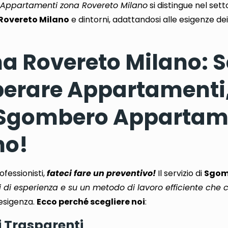
Appartamenti zona Rovereto Milano
si distingue nel sett
Rovereto Milano
e dintorni, adattandosi alle esigenze dei 
 Rovereto Milano: Se
iberare Appartamenti
n Sgombero Appartam
no!
ofessionisti
,
fateci fare un preventivo!
Il servizio di
Sgom
 di esperienza e su un metodo di lavoro efficiente che 
esigenza.
Ecco perché scegliere noi
:
i Trasparenti