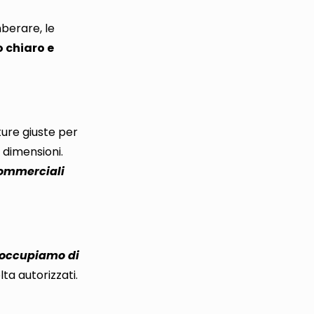
mberare, le
 chiaro e
ture giuste per
i dimensioni.
 commerciali
 occupiamo di
lta autorizzati.