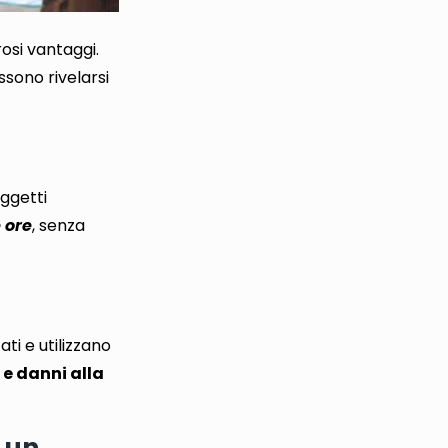
si vantaggi.
sono rivelarsi
oggetti
 ore
, senza
ati e utilizzano
 e danni alla
 un