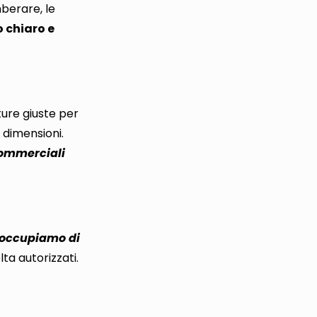
mberare, le
 chiaro e
ture giuste per
i dimensioni.
 commerciali
 occupiamo di
lta autorizzati.