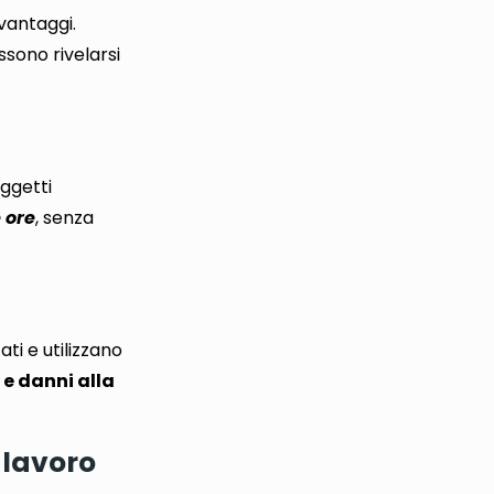
vantaggi.
sono rivelarsi
oggetti
 ore
, senza
ati e utilizzano
 e danni alla
 lavoro