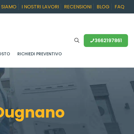
I SIAMO
I NOSTRI LAVORI
RECENSIONI
BLOG
FAQ
3662197861
OSTO
RICHIEDI PREVENTIVO
 Dugnano