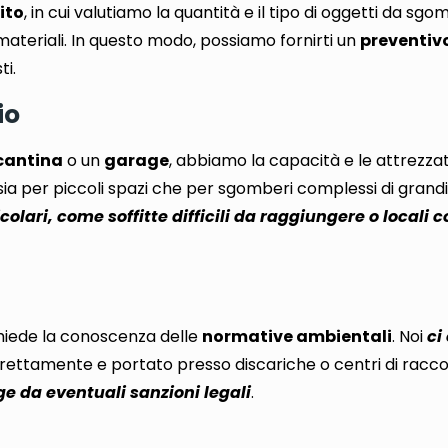
ito
,
in cui valutiamo la quantità e il tipo di oggetti da sgo
materiali
. In questo modo, possiamo fornirti un
preventivo
ti
.
io
cantina
o un
garage
, abbiamo la capacità e le attrezza
ti sia per piccoli spazi che per sgomberi complessi di grand
colari, come soffitte difficili da raggiungere o locali
ichiede la conoscenza delle
normative ambientali
. Noi
ci
orrettamente e portato presso discariche
o centri di racco
e da eventuali sanzioni legali
.