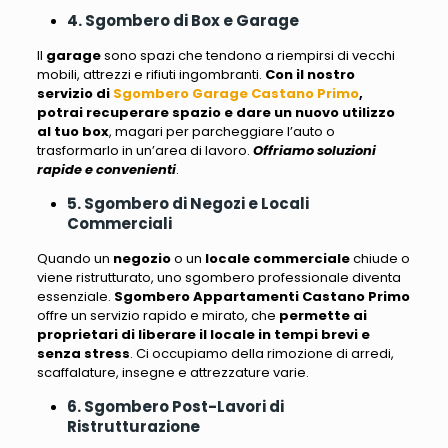
4. Sgombero di Box e Garage
Il
garage
sono spazi che tendono a riempirsi di vecchi
mobili, attrezzi e rifiuti ingombranti
.
Con il nostro
servizio di
Sgombero Garage Castano Primo
,
potrai recuperare spazio e dare un nuovo utilizzo
al tuo box
, magari per parcheggiare l’auto o
trasformarlo in un’area di lavoro.
Offriamo soluzioni
rapide e convenienti
.
5. Sgombero di Negozi e Locali
Commerciali
Quando un
negozio
o un
locale commerciale
chiude o
viene ristrutturato, uno sgombero professionale diventa
essenziale
.
Sgombero Appartamenti Castano Primo
offre un servizio rapido e mirato, che
permette ai
proprietari di liberare il locale in tempi brevi e
senza stress
.
Ci occupiamo della rimozione di arredi,
scaffalature, insegne e attrezzature varie
.
6. Sgombero Post-Lavori di
Ristrutturazione