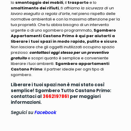
lo
smontaggio dei mobili
, il
trasporto
e lo
smaltimento dei rifiuti
,
ti offriamo la sicurezza di un
lavoro eseguito a regola d’arte
, nel pieno rispetto delle
normative ambientali e con la massima attenzione per la
tua proprietà. Che tu abbia bisogno di un intervento
urgente o di uno sgombero programmato,
Sgombero
Appartamenti Castano Primo è qui per aiutarti a
liberare i tuoi spazi in modo rapido, pulito e sicuro
.
Non lasciare che gli oggetti inutilizzati occupino spazio
prezioso:
contattaci oggi stesso per un preventivo
gratuito
e scopri quanto è semplice e conveniente
liberare i tuoi ambienti.
Sgombero appartamenti
Castano Primo
: il partner ideale per ogni tipo di
sgombero.
Liberare i tuoi spazi non è mai stato così
semplice! Sgombero Tutto Castano Primo:
contattaci al
3662197861
per maggiori
informazioni.
Seguici su
Facebook