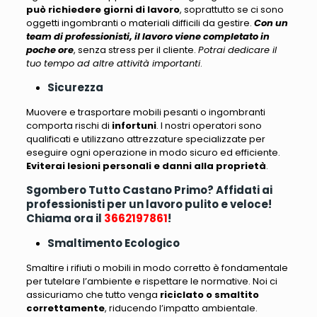
può richiedere giorni di lavoro
, soprattutto se ci sono
oggetti ingombranti o materiali difficili da gestire.
Con un
team di professionisti, il lavoro viene completato in
poche ore
, senza stress per il cliente.
Potrai dedicare il
tuo tempo ad altre attività importanti
.
Sicurezza
Muovere e trasportare mobili pesanti o ingombranti
comporta rischi di
infortuni
. I nostri operatori sono
qualificati e utilizzano attrezzature specializzate per
eseguire ogni operazione in modo sicuro ed efficiente.
Eviterai lesioni personali e danni alla proprietà
.
Sgombero Tutto Castano Primo? Affidati ai
professionisti per un lavoro pulito e veloce!
Chiama ora il
3662197861
!
Smaltimento Ecologico
Smaltire i rifiuti o mobili in modo corretto è fondamentale
per tutelare l’ambiente e rispettare le normative.
Noi ci
assicuriamo che tutto venga
riciclato o smaltito
correttamente
, riducendo l’impatto ambientale.