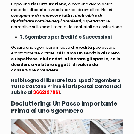
Dopo una
ristrutturazione
, è comune avere detriti,
materiali di scarto e vecchi arredi da smaltire
. Noi
ci
occupiamo di rimuovere tutti i rifiuti edili e di
ripristinare l’ordine negli ambienti
, rispettando le
normative sullo smaltimento dei materiali da costruzione.
7. Sgombero per Eredità o Successioni
Gestire uno sgombero in caso di
eredità
può essere
emotivamente difficile
.
Offriamo un servizio discreto
e rispettoso, aiutandoti a liberare gli spazi e, se lo
desideri, a valutare oggetti di valore da
conservare o vendere
.
Hai bisogno di liberare i tuoi spazi? Sgombero
Tutto Castano Primo è la risposta! Contattaci
subito al
3662197861
.
Decluttering: Un Passo Importante
Prima di uno Sgombero