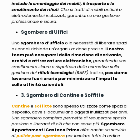
include lo smontaggio dei mobili, il trasporto e lo
smaltimento dei rifiuti
.
Che si tratti di mobili antichi o
elettrodomestici inutilizzati, garantiamo una gestione
professionale e sicura
.
Sgombero di Uffici
Uno
sgombero
d’ufficio
o la necessità di liberare spazi
aziendali richiede un’organizzazione precisa
.
Il nostro
team può occuparsi della rimozione di scrivanie,
archivi e attrezzature elettroniche
,
garantendo uno
smaltimento sicuro e rispettoso delle normative sulla
gestione dei
rifiuti tecnologici
(RAEE)
. Inoltre,
possiamo
lavorare fuori orario per minimizzare l’impatto
sulle attività aziendali
.
3. Sgombero di Cantine e Soffitte
Cantine
e
soffitte
sono spesso utilizzate come spazi di
deposito
, dove si accumulano oggetti inutilizzati per anni.
Uno sgombero completo permette di recuperare spazio
prezioso e liberarsi di ciò che non serve più
.
Sgombero
Appartamenti Castano Primo
offre anche un servizio
di
pulizia post-sgombero
per lasciare tutto in ordine
.