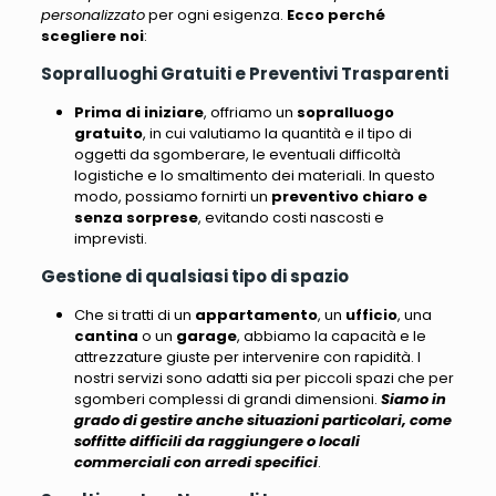
personalizzato
per ogni esigenza.
Ecco perché
scegliere noi
:
Sopralluoghi Gratuiti e Preventivi Trasparenti
Prima di iniziare
, offriamo un
sopralluogo
gratuito
,
in cui valutiamo la quantità e il tipo di
oggetti da sgomberare, le eventuali difficoltà
logistiche e lo smaltimento dei materiali
. In questo
modo, possiamo fornirti un
preventivo chiaro e
senza sorprese
,
evitando costi nascosti e
imprevisti
.
Gestione di qualsiasi tipo di spazio
Che si tratti di un
appartamento
, un
ufficio
, una
cantina
o un
garage
, abbiamo la capacità e le
attrezzature giuste per intervenire con rapidità
. I
nostri servizi sono adatti sia per piccoli spazi che per
sgomberi complessi di grandi dimensioni.
Siamo in
grado di gestire anche situazioni particolari, come
soffitte difficili da raggiungere o locali
commerciali con arredi specifici
.