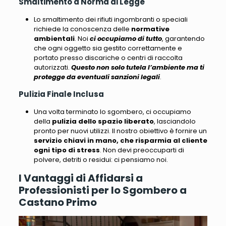
Smaltimento a Norma di Legge
Lo smaltimento dei rifiuti ingombranti o speciali
richiede la conoscenza delle
normative
ambientali
. Noi
ci occupiamo di tutto
, garantendo
che
ogni oggetto sia gestito correttamente e
portato presso discariche
o centri di raccolta
autorizzati.
Questo non solo tutela l’ambiente ma ti
protegge da eventuali sanzioni legali
.
Pulizia Finale Inclusa
Una volta terminato lo sgombero,
ci occupiamo
della
pulizia dello spazio liberato
, lasciandolo
pronto per nuovi utilizzi
. Il nostro obiettivo è fornire un
servizio chiavi in ​​mano, che risparmia al cliente
ogni tipo di stress
. Non devi preoccuparti di
polvere, detriti o residui: ci pensiamo noi.
I Vantaggi di Affidarsi a
Professionisti per lo Sgombero a
Castano Primo