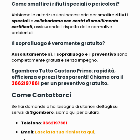
Come smaltire i rifiuti speciali o pericolosi?
Abbiamo le autorizzazioni necessarie per smaltire
rifiuti
speciali
e
collaboriamo con centri di smaltimento
certificati
, assicurando il rispetto delle normative
ambientali.
Il sopralluogo è veramente gratuito?
Assolutamente sì
.
Il
sopralluogo
e il
preventivo
sono
completamente gratuiti e senza impegno
.
Sgombero Tutto Castano Primo: rapidità,
efficienza e prezzi trasparenti! Chiama ora il
3662197861
per un preventivo gratuito.
Come Contattarci
Se hai domande o hai bisogno di ulteriori dettagli sui
servizi di
Sgombero
, siamo qui per aiutarti
.
Telefono
:
3662197861
Email
:
Lascia la tua richiesta qui
.