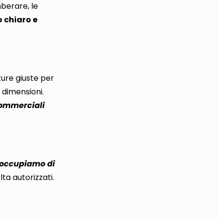
mberare, le
 chiaro e
ture giuste per
i dimensioni.
 commerciali
 occupiamo di
lta autorizzati.