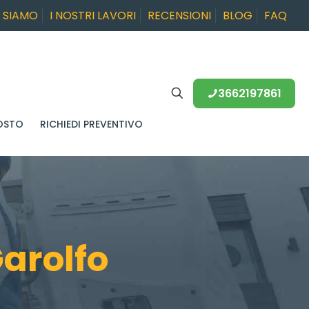
I SIAMO
I NOSTRI LAVORI
RECENSIONI
BLOG
FAQ
3662197861
OSTO
RICHIEDI PREVENTIVO
arolfo