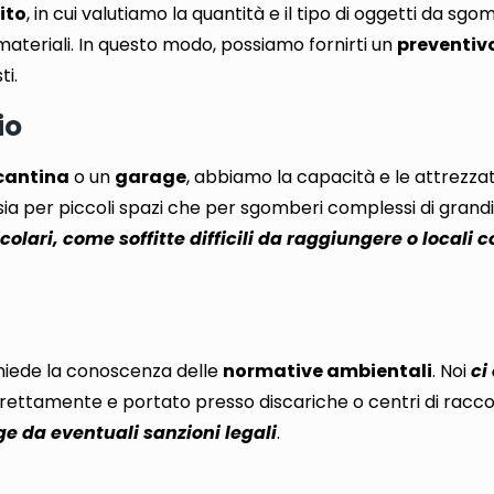
ito
,
in cui valutiamo la quantità e il tipo di oggetti da sgo
materiali
. In questo modo, possiamo fornirti un
preventivo
ti
.
io
cantina
o un
garage
, abbiamo la capacità e le attrezza
ti sia per piccoli spazi che per sgomberi complessi di grand
colari, come soffitte difficili da raggiungere o locali
ichiede la conoscenza delle
normative ambientali
. Noi
ci
orrettamente e portato presso discariche
o centri di racco
e da eventuali sanzioni legali
.