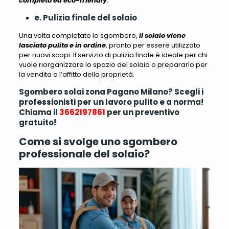
completo ed eco-friendly
.
e. Pulizia finale del solaio
Una volta completato lo sgombero,
il solaio viene
lasciato pulito e in ordine
, pronto per essere utilizzato
per nuovi scopi.
Il servizio di pulizia finale è ideale per chi
vuole riorganizzare lo spazio del solaio o prepararlo per
la vendita o l’affitto della proprietà
.
Sgombero solai zona Pagano Milano? Scegli i
professionisti per un lavoro pulito e a norma!
Chiama il
3662197861
per un preventivo
gratuito!
Come si svolge uno sgombero
professionale del solaio?