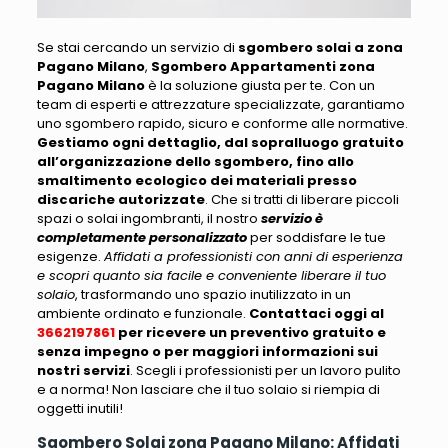
Se stai cercando un servizio di
sgombero solai a zona
Pagano Milano
,
Sgombero Appartamenti zona
Pagano Milano
è la soluzione giusta per te
. Con un
team di esperti e attrezzature specializzate, garantiamo
uno sgombero rapido, sicuro e conforme alle normative.
Gestiamo ogni dettaglio, dal sopralluogo gratuito
all’organizzazione dello sgombero, fino allo
smaltimento ecologico dei materiali presso
discariche autorizzate
. Che si tratti di liberare
piccoli
spazi o solai ingombranti
, il nostro
servizio è
completamente personalizzato
per soddisfare le tue
esigenze.
Affidati a professionisti con anni di esperienza
e scopri quanto sia facile e conveniente liberare il tuo
solaio
, trasformando uno spazio inutilizzato in un
ambiente ordinato e funzionale.
Contattaci oggi al
3662197861
per ricevere un preventivo gratuito e
senza impegno o per maggiori informazioni sui
nostri servizi
.
Scegli i professionisti per un lavoro pulito
e a norma! Non lasciare che il tuo solaio si riempia di
oggetti inutili
!
Sgombero Solai zona Pagano Milano: Affidati