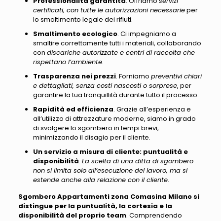
Professionalità garantita
. Offriamo
servizi
certificati, con tutte le autorizzazioni necessarie
per
lo smaltimento legale dei rifiuti.
Smaltimento ecologico
. Ci impegniamo a
smaltire correttamente tutti i materiali, collaborando
con
discariche autorizzate e centri di raccolta che
rispettano l’ambiente
.
Trasparenza nei prezzi
. Forniamo
preventivi chiari
e dettagliati, senza costi nascosti o sorprese
, per
garantire la tua tranquillità durante tutto il processo.
Rapidità ed efficienza
. Grazie all’esperienza e
all’utilizzo di attrezzature moderne, siamo in grado
di svolgere lo sgombero in tempi brevi,
minimizzando il disagio per il cliente.
Un servizio a misura di cliente: puntualità e
disponibilità
.
La scelta di una ditta di sgombero
non si limita solo all’esecuzione del lavoro, ma si
estende anche alla relazione con il cliente
.
Sgombero Appartamenti zona Comasina Milano si
distingue per la puntualità, la cortesia e la
disponibilità del proprio team
. Comprendendo