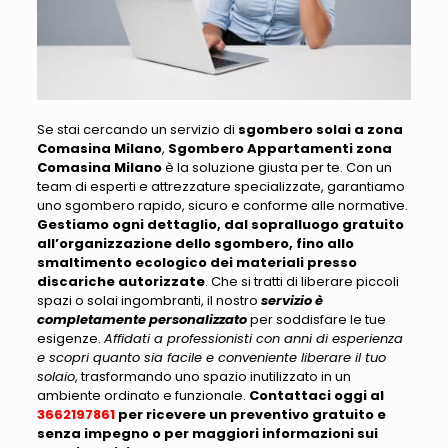
Se stai cercando un servizio di
sgombero solai a zona
Comasina Milano
,
Sgombero Appartamenti zona
Comasina Milano
è la soluzione giusta per te
. Con un
team di esperti e attrezzature specializzate, garantiamo
uno sgombero rapido, sicuro e conforme alle normative.
Gestiamo ogni dettaglio, dal sopralluogo gratuito
all’organizzazione dello sgombero, fino allo
smaltimento ecologico dei materiali presso
discariche autorizzate
. Che si tratti di liberare
piccoli
spazi o solai ingombranti
, il nostro
servizio è
completamente personalizzato
per soddisfare le tue
esigenze.
Affidati a professionisti con anni di esperienza
e scopri quanto sia facile e conveniente liberare il tuo
solaio
, trasformando uno spazio inutilizzato in un
ambiente ordinato e funzionale.
Contattaci oggi al
3662197861
per ricevere un preventivo gratuito e
senza impegno o per maggiori informazioni sui