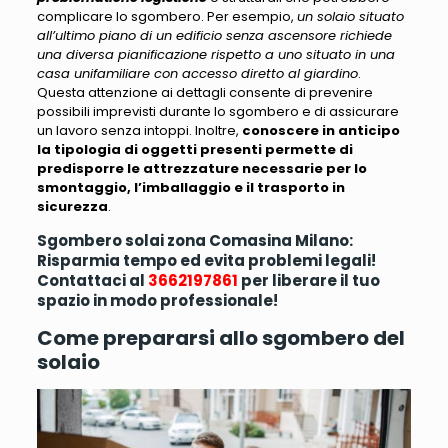
complicare lo sgombero. Per esempio,
un solaio situato
all’ultimo piano di un edificio senza ascensore richiede
una diversa pianificazione rispetto a uno situato in una
casa unifamiliare con accesso diretto al giardino
.
Questa attenzione ai dettagli consente di prevenire
possibili imprevisti durante lo sgombero e di assicurare
un lavoro senza intoppi. Inoltre,
conoscere in anticipo
la tipologia di oggetti presenti permette di
predisporre le attrezzature necessarie per lo
smontaggio, l’imballaggio e il trasporto in
sicurezza
.
Sgombero solai zona Comasina Milano:
Risparmia tempo ed evita problemi legali!
Contattaci al
3662197861
per liberare il tuo
spazio in modo professionale!
Come prepararsi allo sgombero del
solaio