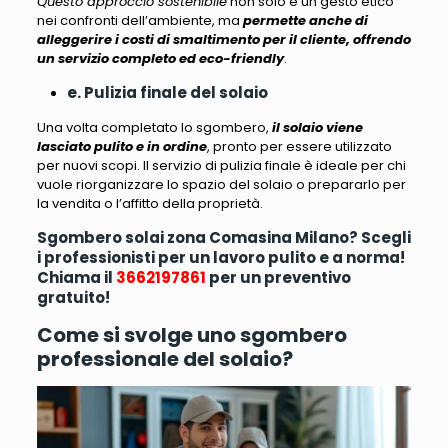
Questo approccio sostenibile
non solo è un gesto etico
nei confronti dell’ambiente, ma
permette anche di
alleggerire i costi di smaltimento per il cliente, offrendo
un servizio completo ed eco-friendly
.
e. Pulizia finale del solaio
Una volta completato lo sgombero,
il solaio viene
lasciato pulito e in ordine
, pronto per essere utilizzato
per nuovi scopi.
Il servizio di pulizia finale è ideale per chi
vuole riorganizzare lo spazio del solaio o prepararlo per
la vendita o l’affitto della proprietà
.
Sgombero solai zona Comasina Milano? Scegli
i professionisti per un lavoro pulito e a norma!
Chiama il
3662197861
per un preventivo
gratuito!
Come si svolge uno sgombero
professionale del solaio?