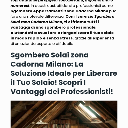
soprattutto se gli oggetti sono pesanti, ingombranti o
numerosi
. In questi casi, affidarsi a professionisti come
Sgombero Appartamenti zona Cadorna Milano
può
fare una notevole differenza.
Con il servizio
Sgombero
Solai zona Cadorna Milano
, ti offriamo tutti i
vantaggi di uno sgombero professionale,
aiutandoti a svuotare e riorganizzare il tuo solaio
in modo rapido e senza stress
, grazie all’esperienza
di un’azienda esperta e affidabile.
Sgombero Solai zona
Cadorna Milano: La
Soluzione Ideale per Liberare
il Tuo Solaio! Scopri I
Vantaggi dei Professionisti!