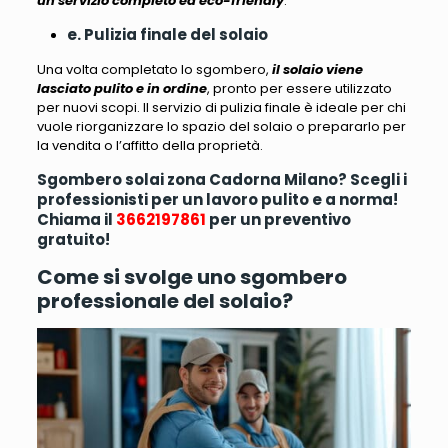
un servizio completo ed eco-friendly
.
e. Pulizia finale del solaio
Una volta completato lo sgombero,
il solaio viene
lasciato pulito e in ordine
, pronto per essere utilizzato
per nuovi scopi.
Il servizio di pulizia finale è ideale per chi
vuole riorganizzare lo spazio del solaio o prepararlo per
la vendita o l’affitto della proprietà
.
Sgombero solai zona Cadorna Milano? Scegli i
professionisti per un lavoro pulito e a norma!
Chiama il
3662197861
per un preventivo
gratuito!
Come si svolge uno sgombero
professionale del solaio?