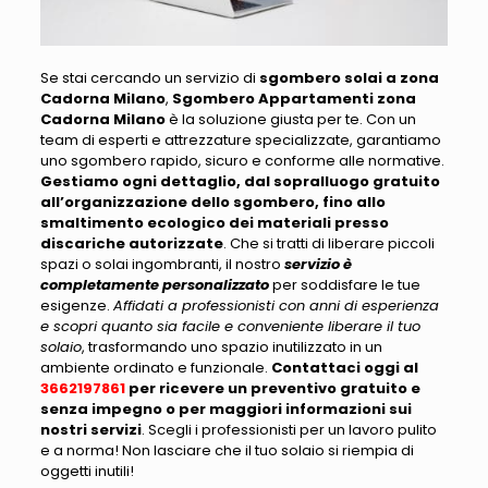
Se stai cercando un servizio di
sgombero solai a zona
Cadorna Milano
,
Sgombero Appartamenti zona
Cadorna Milano
è la soluzione giusta per te
. Con un
team di esperti e attrezzature specializzate, garantiamo
uno sgombero rapido, sicuro e conforme alle normative.
Gestiamo ogni dettaglio, dal sopralluogo gratuito
all’organizzazione dello sgombero, fino allo
smaltimento ecologico dei materiali presso
discariche autorizzate
. Che si tratti di liberare
piccoli
spazi o solai ingombranti
, il nostro
servizio è
completamente personalizzato
per soddisfare le tue
esigenze.
Affidati a professionisti con anni di esperienza
e scopri quanto sia facile e conveniente liberare il tuo
solaio
, trasformando uno spazio inutilizzato in un
ambiente ordinato e funzionale.
Contattaci oggi al
3662197861
per ricevere un preventivo gratuito e
senza impegno o per maggiori informazioni sui
nostri servizi
.
Scegli i professionisti per un lavoro pulito
e a norma! Non lasciare che il tuo solaio si riempia di
oggetti inutili
!