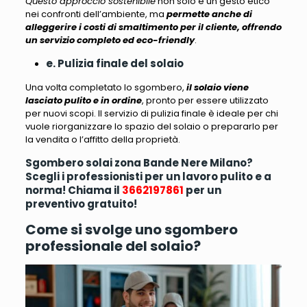
Questo approccio sostenibile
non solo è un gesto etico
nei confronti dell’ambiente, ma
permette anche di
alleggerire i costi di smaltimento per il cliente, offrendo
un servizio completo ed eco-friendly
.
e. Pulizia finale del solaio
Una volta completato lo sgombero,
il solaio viene
lasciato pulito e in ordine
, pronto per essere utilizzato
per nuovi scopi.
Il servizio di pulizia finale è ideale per chi
vuole riorganizzare lo spazio del solaio o prepararlo per
la vendita o l’affitto della proprietà
.
Sgombero solai zona Bande Nere Milano?
Scegli i professionisti per un lavoro pulito e a
norma! Chiama il
3662197861
per un
preventivo gratuito!
Come si svolge uno sgombero
professionale del solaio?