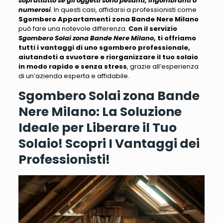
soprattutto se gli oggetti sono pesanti, ingombranti o
numerosi
. In questi casi, affidarsi a professionisti come
Sgombero Appartamenti zona Bande Nere Milano
può fare una notevole differenza.
Con il servizio
Sgombero Solai zona Bande Nere Milano
, ti offriamo
tutti i vantaggi di uno sgombero professionale,
aiutandoti a svuotare e riorganizzare il tuo solaio
in modo rapido e senza stress
, grazie all’esperienza
di un’azienda esperta e affidabile.
Sgombero Solai zona Bande
Nere Milano: La Soluzione
Ideale per Liberare il Tuo
Solaio! Scopri I
Vantaggi dei
Professionisti!