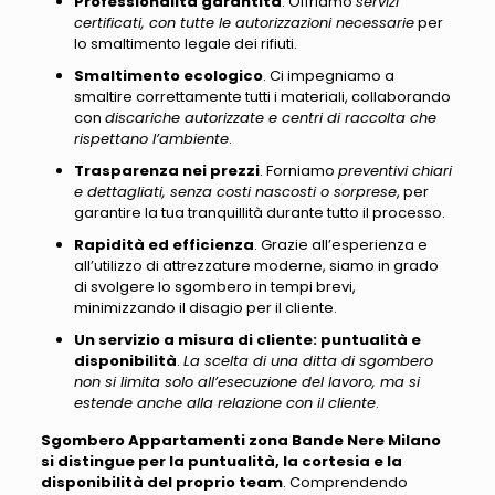
Professionalità garantita
. Offriamo
servizi
certificati, con tutte le autorizzazioni necessarie
per
lo smaltimento legale dei rifiuti.
Smaltimento ecologico
. Ci impegniamo a
smaltire correttamente tutti i materiali, collaborando
con
discariche autorizzate e centri di raccolta che
rispettano l’ambiente
.
Trasparenza nei prezzi
. Forniamo
preventivi chiari
e dettagliati, senza costi nascosti o sorprese
, per
garantire la tua tranquillità durante tutto il processo.
Rapidità ed efficienza
. Grazie all’esperienza e
all’utilizzo di attrezzature moderne, siamo in grado
di svolgere lo sgombero in tempi brevi,
minimizzando il disagio per il cliente.
Un servizio a misura di cliente: puntualità e
disponibilità
.
La scelta di una ditta di sgombero
non si limita solo all’esecuzione del lavoro, ma si
estende anche alla relazione con il cliente
.
Sgombero Appartamenti zona Bande Nere Milano
si distingue per la puntualità, la cortesia e la
disponibilità del proprio team
. Comprendendo