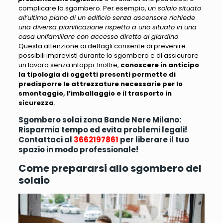
complicare lo sgombero. Per esempio,
un solaio situato
all’ultimo piano di un edificio senza ascensore richiede
una diversa pianificazione rispetto a uno situato in una
casa unifamiliare con accesso diretto al giardino
.
Questa attenzione ai dettagli consente di prevenire
possibili imprevisti durante lo sgombero e di assicurare
un lavoro senza intoppi. Inoltre,
conoscere in anticipo
la tipologia di oggetti presenti permette di
predisporre le attrezzature necessarie per lo
smontaggio, l’imballaggio e il trasporto in
sicurezza
.
Sgombero solai zona Bande Nere Milano:
Risparmia tempo ed evita problemi legali!
Contattaci al
3662197861
per liberare il tuo
spazio in modo professionale!
Come prepararsi allo sgombero del
solaio