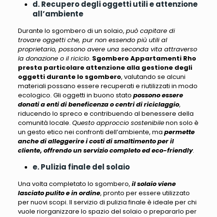
d. Recupero degli oggetti utili e attenzione
all’ambiente
Durante lo sgombero di un solaio,
può capitare di
trovare oggetti che, pur non essendo più utili al
proprietario, possono avere una seconda vita attraverso
la donazione o il riciclo
.
Sgombero Appartamenti Rho
presta particolare attenzione alla gestione degli
oggetti durante lo sgombero
, valutando se alcuni
materiali
possano essere recuperati e riutilizzati in modo
ecologico
. Gli oggetti in buono stato
possono essere
donati a enti di beneficenza o centri di riciclaggio
,
riducendo lo spreco e contribuendo al benessere della
comunità locale.
Questo approccio sostenibile
non solo è
un gesto etico nei confronti dell’ambiente, ma
permette
anche di alleggerire i costi di smaltimento per il
cliente, offrendo un servizio completo ed eco-friendly
.
e. Pulizia finale del solaio
Una volta completato lo sgombero,
il solaio viene
lasciato pulito e in ordine
, pronto per essere utilizzato
per nuovi scopi.
Il servizio di pulizia finale è ideale per chi
vuole riorganizzare lo spazio del solaio o prepararlo per