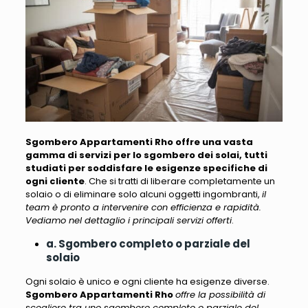
Sgombero Appartamenti Rho offre una vasta
gamma di servizi per lo sgombero dei solai, tutti
studiati per soddisfare le esigenze specifiche di
ogni cliente
. Che si tratti di liberare completamente un
solaio o di eliminare solo alcuni oggetti ingombranti,
il
team è pronto a intervenire con efficienza e rapidità.
Vediamo nel dettaglio i principali servizi offerti
.
a. Sgombero completo o parziale del
solaio
Ogni solaio è unico e ogni cliente ha esigenze diverse.
Sgombero Appartamenti Rho
offre la possibilità di
scegliere tra uno sgombero completo o parziale del