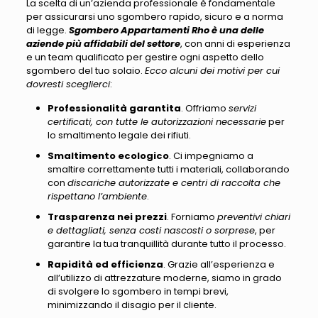
La scelta di un’azienda professionale è fondamentale
per assicurarsi uno sgombero rapido
, sicuro e a norma
di legge.
Sgombero Appartamenti Rho è una delle
aziende più affidabili del settore
, con anni di esperienza
e un team qualificato per gestire ogni aspetto dello
sgombero del tuo solaio.
Ecco alcuni dei motivi per cui
dovresti sceglierci
:
Professionalità garantita
. Offriamo
servizi
certificati, con tutte le autorizzazioni necessarie
per
lo smaltimento legale dei rifiuti.
Smaltimento ecologico
. Ci impegniamo a
smaltire correttamente tutti i materiali, collaborando
con
discariche autorizzate e centri di raccolta che
rispettano l’ambiente
.
Trasparenza nei prezzi
. Forniamo
preventivi chiari
e dettagliati, senza costi nascosti o sorprese
, per
garantire la tua tranquillità durante tutto il processo.
Rapidità ed efficienza
. Grazie all’esperienza e
all’utilizzo di attrezzature moderne, siamo in grado
di svolgere lo sgombero in tempi brevi,
minimizzando il disagio per il cliente.