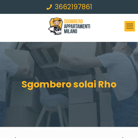
3662197861
Sgombero solai Rho