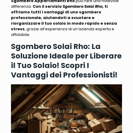
Sgombero Appartamenti Rho
può fare una notevole
differenza.
Con il servizio
Sgombero Solai Rho
, ti
offriamo tutti i vantaggi di uno sgombero
professionale, aiutandoti a svuotare e
riorganizzare il tuo solaio in modo rapido e senza
stress
, grazie all’esperienza di un’azienda esperta e
affidabile.
Sgombero Solai Rho: La
Soluzione Ideale per Liberare
il Tuo Solaio! Scopri I
Vantaggi dei Professionisti!