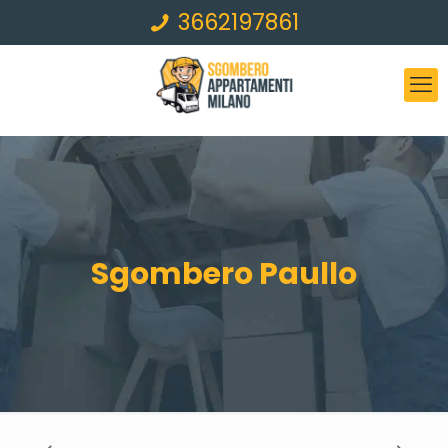
3662197861
Sgombero Paullo