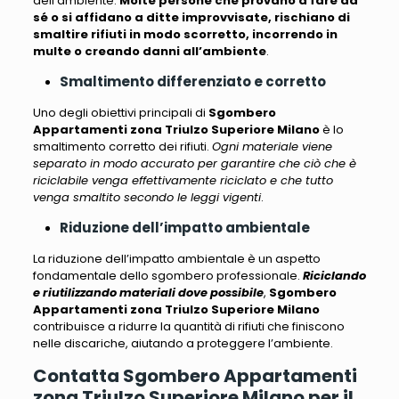
dell’ambiente.
Molte persone che provano a fare da
sé o si affidano a ditte improvvisate, rischiano di
smaltire rifiuti in modo scorretto, incorrendo in
multe o creando danni all’ambiente
.
Smaltimento differenziato e corretto
Uno degli obiettivi principali di
Sgombero
Appartamenti zona Triulzo Superiore Milano
è lo
smaltimento corretto dei rifiuti.
Ogni materiale viene
separato in modo accurato per garantire che ciò che è
riciclabile venga effettivamente riciclato e che tutto
venga smaltito secondo le leggi vigenti
.
Riduzione dell’impatto ambientale
La riduzione dell’impatto ambientale è un aspetto
fondamentale dello sgombero professionale.
Riciclando
e riutilizzando materiali dove possibile
,
Sgombero
Appartamenti zona Triulzo Superiore Milano
contribuisce a ridurre la quantità di rifiuti che finiscono
nelle discariche
, aiutando a proteggere l’ambiente.
Contatta Sgombero Appartamenti
zona Triulzo Superiore Milano per il