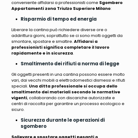
conveniente affidarsi a professionisti come
Sgombero
Appartamenti zona Triulzo Superiore Milano
:
Risparmio di tempo ed energia
Liberare la cantina può richiedere diverse ore o
addirittura giorni, soprattutto se ci sono molti oggetti da
smontare, spostare e smaltire
.
Affidarsi a
professionisti significa completare il lavoro
rapidamente e in sicurezza
.
Smaltimento dei rifiuti a norma di legge
Gli oggetti presenti in una cantina possono essere molto
vari
, dai vecchi mobili a elettrodomestici dismessi e rifiuti
speciali.
Una ditta professionale si occupa dello
smaltimento dei materiali secondo le normative
vigenti
, collaborando con discariche autorizzate e
centri di raccolta per garantire un processo ecologico e
sicuro.
Sicurezza durante le operazioni di
sgombero
Sollevare e spostare oggetti pesanti o