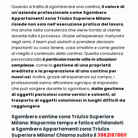
Quando si tratta di sgomberare una cantina,
il valore di
un’azienda professionale come Sgombero
Appartamenti zona Triulzo Superiore Milano
risiede non solo nell’esecuzione pratica del lavoro
,
ma anche nella consulenza che viene fornita al cliente
durante tutto il processo.
Grazie all’esperienza maturata
negli anni, il team può aiutarti a prendere decisioni
importanti su cosa tenere, cosa smaltire e come gestire
al meglio il contenuto della cantina
. Questa consulenza
personalizzata
è particolarmente utile in situazioni
complesse
, come la
gestione di una proprietà
ereditata o la preparazione di una cantina per
nuovi usi
. Inoltre, grazie all’esperienza sul campo,
i
professionisti sanno affrontare ogni tipo di imprevisto
che può sorgere durante lo sgombero
,
dalla gestione
di oggetti pericolosi come vernici e solventi, al
trasporto di oggetti voluminosi in luoghi difficili da
raggiungere
.
Sgombero cantine zona Triulzo Superiore
Milano: Risparmia tempo e fatica affidandoti
a Sgombero Appartamenti zona Triulzo
Superiore Milano! Chiama subito il
3662197861
!