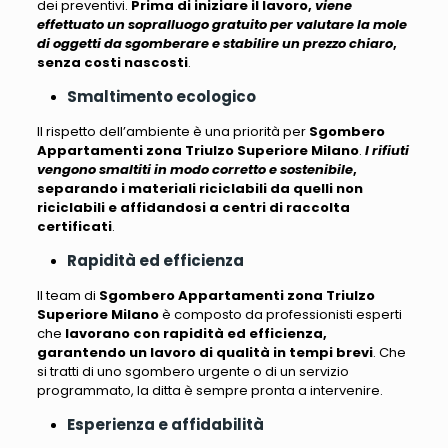
dei preventivi.
Prima di iniziare il lavoro,
viene
effettuato un sopralluogo gratuito per valutare la mole
di oggetti da sgomberare e stabilire un prezzo chiaro
,
senza costi nascosti
.
Smaltimento ecologico
Il rispetto dell’ambiente è una priorità per
Sgombero
Appartamenti zona Triulzo Superiore Milano
.
I rifiuti
vengono smaltiti in modo corretto e sostenibile
,
separando i materiali riciclabili da quelli non
riciclabili e affidandosi a centri di raccolta
certificati
.
Rapidità ed efficienza
Il team di
Sgombero Appartamenti zona Triulzo
Superiore Milano
è composto da professionisti esperti
che
lavorano con rapidità ed efficienza,
garantendo un lavoro di qualità in tempi brevi
. Che
si tratti di uno sgombero urgente o di un servizio
programmato, la ditta è sempre pronta a intervenire.
Esperienza e affidabilità