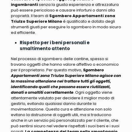
ingombranti
senza la giusta esperienza e attrezzatura
può essere pericoloso e causare infortuni o danni alla
proprietà
. Il team di
Sgombero Appartamenti zona
Triulzo Superiore Milano
è qualificato e dotato degli
strumenti giusti per eseguire lo sgombero in modo sicuro
ed efficiente.
Rispetto per i beni personali e
smaltimento attento
Nel processo di sgombero delle cantine, spesso si
trovano oggetti che hanno valore affettivo o economico
per il proprietario
. Per questo motivo,
Sgombero
Appartamenti zona Triulzo Superiore Milano agisce con
la massima attenzione nel trattare tutti gli oggetti,
identificando quelli che possono essere riutilizzati,
donati o smaltiti correttamente
. Ogni oggetto viene
attentamente valutato per decidere il miglior modo di
gestirlo, evitando qualsiasi danno durante la
movimentazione.
Questa cura e attenzione non solo
evitano la distruzione di oggetti utili, ma si traducono
anche in un servizio più personalizzato per il cliente
, che
può sentirsi sicuro nel vedere rispettati i suoi beni e i suoi
ricordi.
La competenza del team nello smontaggio,