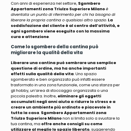
Con anni di esperienza nel settore,
Sgombero
Appartamenti zona Triulzo Superiore Milano
è
diventata un punto di riferimento per chi ha bisogno di
liberare la propria cantina o qualsiasi altro spazio
.
La
soddisfazione del cliente è al centro dell’attività, e
ogni sgombero viene eseguito con la massima
cura e attenzione
.
Come lo sgombero della cantina può
migliorare la qualità della vita
Liberare una cantina può sembrare una semplice
questione di ordine, ma ha anche importanti
effetti sulla qualità della vita
. Uno spazio
sgomberato e ben organizzato può infatti essere
trasformato in una zona funzionale, come una stanza per
gli hobby, un’area di stoccaggio organizzata o una
piccola palestra. Inoltre,
eliminare gli oggetti
accumulati negli anni aiuta a ridurre lo stress e a
creare un ambiente più ordinato e piacevole in
tutta la casa
.
Sgombero Appartamenti zona
Triulzo Superiore Milano
non si limita solo a svuotare la
tua cantina, ma
offre anche consigli su come
utilizzare al meglio lo spazio liberato
, suggerendo