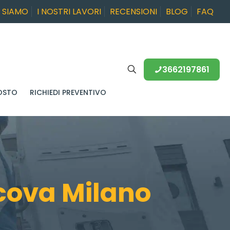
I SIAMO
I NOSTRI LAVORI
RECENSIONI
BLOG
FAQ
3662197861
OSTO
RICHIEDI PREVENTIVO
cova Milano