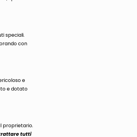
ti speciali.
borando con
ericoloso e
ato e dotato
l proprietario
.
attare tutti