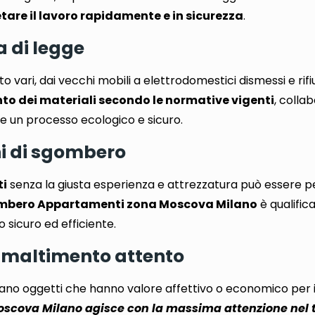
etare il lavoro rapidamente e in sicurezza
.
a di legge
to vari
, dai vecchi mobili a elettrodomestici dismessi e rifiu
to dei materiali secondo le normative vigenti
, colla
re un processo ecologico e sicuro.
ni di sgombero
ti
senza la giusta esperienza e attrezzatura
può essere p
mbero Appartamenti zona Moscova Milano
è qualific
 sicuro ed efficiente.
e smaltimento attento
ano oggetti che hanno valore affettivo o economico per i
ova Milano agisce con la massima attenzione nel tr