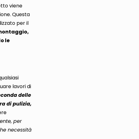
etto viene
ione.
Questa
izzato per il
montaggio,
o le
qualsiasi
are lavori di
econda delle
ra di pulizia,
ere
ente, per
che necessità