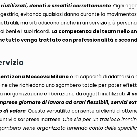
riutilizzati, donati o smaltiti correttamente
. Ogni ogg
 gestirlo, evitando qualsiasi danno durante la movimentaz
tti utili, ma si traducono anche in un servizio più personal
i beni e i suoi ricordi.
La competenza del team nello s
 che tutto venga trattato con professionalità e second
ervizio
nti zona Moscova Milano
è la capacità di adattarsi a 
tine che richiedono uno sgombero totale per poter effettu
 riorganizzazione e liberazione da oggetti inutilizzati.
A s
prese giornate di lavoro ad orari flessibili, servizi ext
o di valore
. Questa versatilità consente ai clienti di otten
untivi o sorprese inattese.
Che sia per un trasloco immin
o sgombero viene organizzato tenendo conto delle specifi