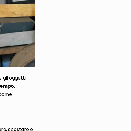
 gli oggetti
tempo,
i come
are, spostare e