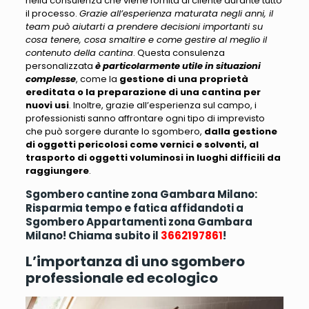
nella consulenza che viene fornita al cliente durante tutto
il processo.
Grazie all’esperienza maturata negli anni, il
team può aiutarti a prendere decisioni importanti su
cosa tenere, cosa smaltire e come gestire al meglio il
contenuto della cantina
. Questa consulenza
personalizzata
è particolarmente utile in situazioni
complesse
, come la
gestione di una proprietà
ereditata o la preparazione di una cantina per
nuovi usi
. Inoltre, grazie all’esperienza sul campo,
i
professionisti sanno affrontare ogni tipo di imprevisto
che può sorgere durante lo sgombero
,
dalla gestione
di oggetti pericolosi come vernici e solventi, al
trasporto di oggetti voluminosi in luoghi difficili da
raggiungere
.
Sgombero cantine zona Gambara Milano:
Risparmia tempo e fatica affidandoti a
Sgombero Appartamenti zona Gambara
Milano! Chiama subito il
3662197861
!
L’importanza di uno sgombero
professionale ed ecologico