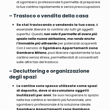
di sgombero professionale ti permette di preparare
la tua cantina rapidamente e senza preoccupazioni.
– Trasloco o vendita della casa
Se stai traslocando o vendendo la tua casa
,
è
essenziale liberare la cantina da tutti gli oggetti
superflui
. Questo
non solo ti permette di avere più
spazio nella nuova abitazione, ma rende anche
l’immobile più attraente
per potenziali acquirenti.
Con il servizio di
Sgombero Appartamenti zona
Gambara Milano
, puoi liberare rapidamente la tua
cantina senza stress, permettendoti di concentrarti
sulle altre fasi del trasloco.
– Decluttering e organizzazione
degli spazi
Le cantine sono spesso utilizzate come spazi
di deposito, dove si accumulano oggetti
inutilizzati per anni
. Se vuoi recuperare lo spazio
nella tua cantina e
renderlo più funzionale
, uno
sgombero professionale è la soluzione ideale.
Sgombero Appartamenti zona Gambara