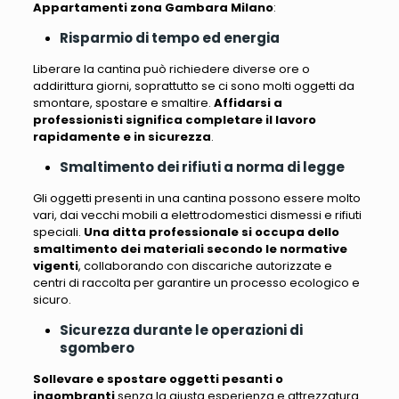
Appartamenti zona Gambara Milano
:
Risparmio di tempo ed energia
Liberare la cantina può richiedere diverse ore o
addirittura giorni, soprattutto se ci sono molti oggetti da
smontare, spostare e smaltire
.
Affidarsi a
professionisti significa completare il lavoro
rapidamente e in sicurezza
.
Smaltimento dei rifiuti a norma di legge
Gli oggetti presenti in una cantina possono essere molto
vari
, dai vecchi mobili a elettrodomestici dismessi e rifiuti
speciali.
Una ditta professionale si occupa dello
smaltimento dei materiali secondo le normative
vigenti
, collaborando con discariche autorizzate e
centri di raccolta per garantire un processo ecologico e
sicuro.
Sicurezza durante le operazioni di
sgombero
Sollevare e spostare oggetti pesanti o
ingombranti
senza la giusta esperienza e attrezzatura