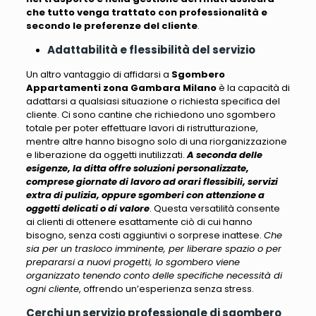
che tutto venga trattato con professionalità e
secondo le preferenze del cliente
.
Adattabilità e flessibilità del servizio
Un altro vantaggio di affidarsi a
Sgombero
Appartamenti zona Gambara Milano
è la capacità di
adattarsi a qualsiasi situazione o richiesta specifica del
cliente
. Ci sono cantine che richiedono uno sgombero
totale per poter effettuare lavori di ristrutturazione,
mentre altre hanno bisogno solo di una riorganizzazione
e liberazione da oggetti inutilizzati.
A seconda delle
esigenze, la ditta offre soluzioni personalizzate,
comprese giornate di lavoro ad orari flessibili, servizi
extra di pulizia, oppure sgomberi con attenzione a
oggetti delicati o di valore
. Questa versatilità consente
ai clienti di ottenere esattamente ciò di cui hanno
bisogno, senza costi aggiuntivi o sorprese inattese.
Che
sia per un trasloco imminente, per liberare spazio o per
prepararsi a nuovi progetti, lo sgombero viene
organizzato tenendo conto delle specifiche necessità di
ogni cliente
, offrendo un’esperienza senza stress.
Cerchi un servizio professionale di sgombero