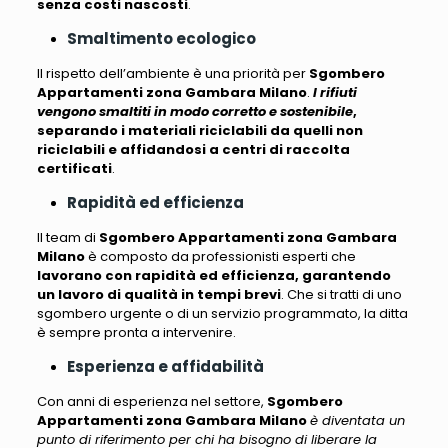
senza costi nascosti
.
Smaltimento ecologico
Il rispetto dell’ambiente è una priorità per
Sgombero
Appartamenti zona Gambara Milano
.
I rifiuti
vengono smaltiti in modo corretto e sostenibile
,
separando i materiali riciclabili da quelli non
riciclabili e affidandosi a centri di raccolta
certificati
.
Rapidità ed efficienza
Il team di
Sgombero Appartamenti zona Gambara
Milano
è composto da professionisti esperti che
lavorano con rapidità ed efficienza, garantendo
un lavoro di qualità in tempi brevi
. Che si tratti di uno
sgombero urgente o di un servizio programmato, la ditta
è sempre pronta a intervenire.
Esperienza e affidabilità
Con anni di esperienza nel settore,
Sgombero
Appartamenti zona Gambara Milano
è diventata un
punto di riferimento per chi ha bisogno di liberare la