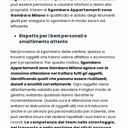
può essere pericoloso e causare infortuni o danni alla
proprietà
. Il team di
Sgombero Appartamenti zona
Gambara Milano
è qualificato e dotato degli strumenti
giusti per eseguire lo sgombero in modo sicuro ed
efficiente.
Rispetto per i beni personali e
smaltimento attento
Nel processo di sgombero delle cantine, spesso si
trovano oggetti che hanno valore affettivo o economico
per il proprietario
. Per questo motivo,
Sgombero
Appartamenti zona Gambara Milano agisce con la
massima attenzione nel trattare tutti gli oggetti,
identificando quelli che possono essere riutilizzati,
donati o smaltiti correttamente
. Ogni oggetto viene
attentamente valutato per decidere il miglior modo di
gestirlo, evitando qualsiasi danno durante la
movimentazione.
Questa cura e attenzione non solo
evitano la distruzione di oggetti utili, ma si traducono
anche in un servizio più personalizzato per il cliente
, che
può sentirsi sicuro nel vedere rispettati i suoi beni e i suoi
ricordi.
La competenza del team nello smontaggio,
nel trasporto e nella gestione dei rifiuti assicura