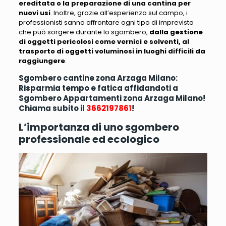
ereditata o la preparazione di una cantina per
nuovi usi
. Inoltre, grazie all’esperienza sul campo,
i
professionisti sanno affrontare ogni tipo di imprevisto
che può sorgere durante lo sgombero
,
dalla gestione
di oggetti pericolosi come vernici e solventi, al
trasporto di oggetti voluminosi in luoghi difficili da
raggiungere
.
Sgombero cantine zona Arzaga Milano:
Risparmia tempo e fatica affidandoti a
Sgombero Appartamenti zona Arzaga Milano!
Chiama subito il
3662197861
!
L’importanza di uno sgombero
professionale ed ecologico