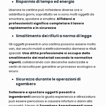
Risparmio di tempo ed energia
Liberare la cantina può richiedere diverse ore o
addirittura giorni, soprattutto se ci sono molti oggetti da
smontare, spostare e smaltire
.
Affidarsi a
professionisti significa completare il lavoro
rapidamente e in sicurezza
.
Smaltimento dei rifiuti a norma di legge
Gli oggetti presenti in una cantina possono essere molto
vari
, dai vecchi mobili a elettrodomestici dismessi e rifiuti
speciali.
Una ditta professionale si occupa dello
smaltimento dei materiali secondo le normative
vigenti
, collaborando con discariche autorizzate e
centri di raccolta per garantire un processo ecologico e
sicuro.
Sicurezza durante le operazioni di
sgombero
Sollevare e spostare oggetti pesanti o
ingombranti
senza la giusta esperienza e attrezzatura
può essere pericoloso e causare infortuni o danni alla
proprietà
. Il team di
Sgombero Appartamenti zona