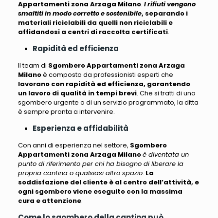
Appartamenti zona Arzaga Milano
.
I rifiuti vengono
smaltiti in modo corretto e sostenibile
, separando i
materiali riciclabili da quelli non riciclabili e
affidandosi a centri di raccolta certificati
.
Rapidità ed efficienza
Il team di
Sgombero Appartamenti zona Arzaga
Milano
è composto da professionisti esperti che
lavorano con rapidità ed efficienza, garantendo
un lavoro di qualità in tempi brevi
. Che si tratti di uno
sgombero urgente o di un servizio programmato, la ditta
è sempre pronta a intervenire.
Esperienza e affidabilità
Con anni di esperienza nel settore,
Sgombero
Appartamenti zona Arzaga Milano
è diventata un
punto di riferimento per chi ha bisogno di liberare la
propria cantina o qualsiasi altro spazio
.
La
soddisfazione del cliente è al centro dell’attività, e
ogni sgombero viene eseguito con la massima
cura e attenzione
.
Come lo sgombero della cantina può