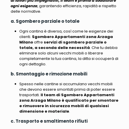
ai lavori più impegnativi, il team è pronto a soddisfare
ogni esigenza
, garantendo efficienza, rapidità e rispetto
delle normative.
a. Sgombero parziale o totale
Ogni cantina è diversa, così come le esigenze dei
clienti.
Sgombero Appartamenti zona Arzaga
Milano
offre
servizi di sgombero parziale o
totale, a seconda delle necessità
. Che tu debba
eliminare solo alcuni vecchi mobili o liberare
completamente la tua cantina, la ditta si occuperà di
ogni dettaglio.
b. Smontaggio e rimozione mobili
Spesso nelle cantine si accumulano vecchi mobili
che devono essere smontati prima di poter essere
trasportati.
Il team di Sgombero Appartamenti
zona Arzaga Milano è qualificato per smontare
e rimuovere in sicurezza mobili di qualsiasi
dimensione e materiale
.
c. Trasporto e smaltimento rifiuti