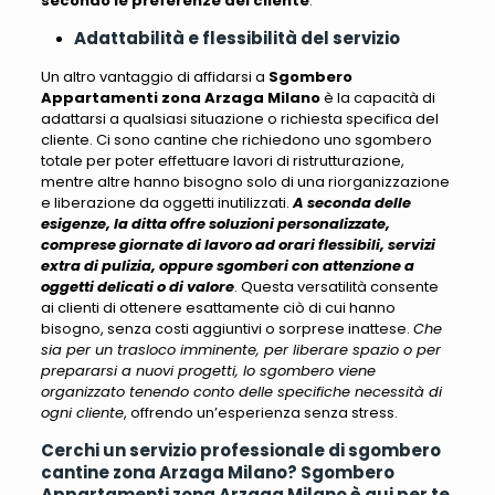
secondo le preferenze del cliente
.
Adattabilità e flessibilità del servizio
Un altro vantaggio di affidarsi a
Sgombero
Appartamenti zona Arzaga Milano
è la capacità di
adattarsi a qualsiasi situazione o richiesta specifica del
cliente
. Ci sono cantine che richiedono uno sgombero
totale per poter effettuare lavori di ristrutturazione,
mentre altre hanno bisogno solo di una riorganizzazione
e liberazione da oggetti inutilizzati.
A seconda delle
esigenze, la ditta offre soluzioni personalizzate,
comprese giornate di lavoro ad orari flessibili, servizi
extra di pulizia, oppure sgomberi con attenzione a
oggetti delicati o di valore
. Questa versatilità consente
ai clienti di ottenere esattamente ciò di cui hanno
bisogno, senza costi aggiuntivi o sorprese inattese.
Che
sia per un trasloco imminente, per liberare spazio o per
prepararsi a nuovi progetti, lo sgombero viene
organizzato tenendo conto delle specifiche necessità di
ogni cliente
, offrendo un’esperienza senza stress.
Cerchi un servizio professionale di sgombero
cantine zona Arzaga Milano? Sgombero
Appartamenti zona Arzaga Milano è qui per te.